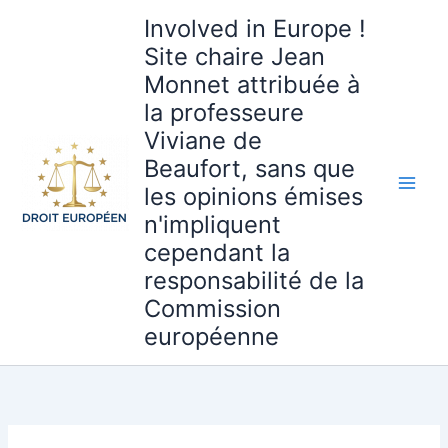
Aller
Involved in Europe !
au
Site chaire Jean
contenu
Monnet attribuée à
la professeure
Viviane de
Beaufort, sans que
les opinions émises
n'impliquent
cependant la
responsabilité de la
Commission
européenne