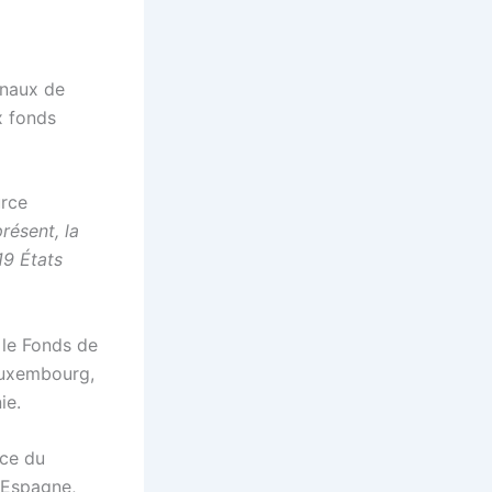
onaux de
x fonds
urce
présent, la
19 États
 le Fonds de
Luxembourg,
ie.
nce du
l’Espagne,