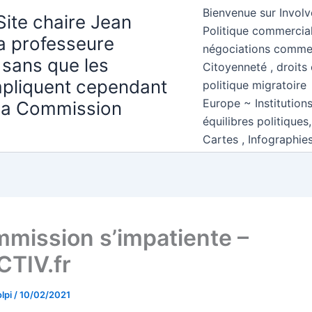
Bienvenue sur Involv
Site chaire Jean
Politique commercial
la professeure
négociations comme
 sans que les
Citoyenneté , droits 
mpliquent cependant
politique migratoire
Europe ~ Institution
 la Commission
équilibres politiques
Cartes , Infographie
mmission s’impatiente –
TIV.fr
lpi
/
10/02/2021