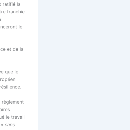
 ratifié la
tre franchie
n
nceront le
nce et de la
ce que le
uropéen
ésilience.
u règlement
aires
é le travail
e «
sans