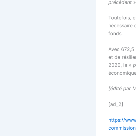
précédent
»
Toutefois, el
nécessaire d
fonds.
Avec 672,5 
et de résili
2020, la «
p
économique
[édité par M
[ad_2]
https://www
commission