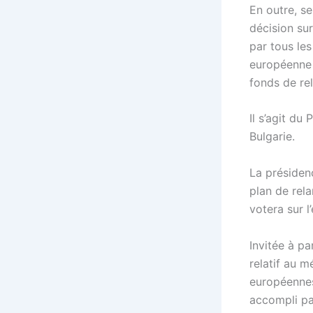
En outre, s
décision sur
par tous le
européenne 
fonds de re
Il s’agit du
Bulgarie.
La présiden
plan de rel
votera sur l
Invitée à p
relatif au m
européennes,
accompli pa