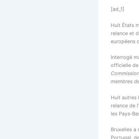
[ad_1]
Huit États 
relance et 
européens d
Interrogé ma
officielle d
Commission 
membres de
Huit autres
relance de 
les Pays-Bas,
Bruxelles a 
Portugal, de