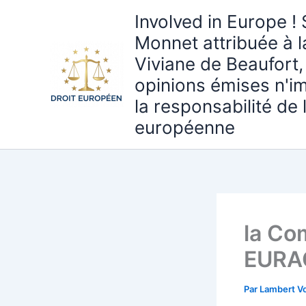
Aller
Involved in Europe ! 
au
Monnet attribuée à 
contenu
Viviane de Beaufort,
opinions émises n'i
la responsabilité de
européenne
la Co
EURAC
Par
Lambert Vo