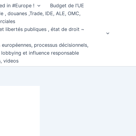
ed in #Europe !
Budget de l’UE
e , douanes ,Trade, IDE, ALE, OMC,
rciales
et libertés publiques , état de droit ~
s européennes, processus décisionnels,
, lobbying et influence responsable
s, videos