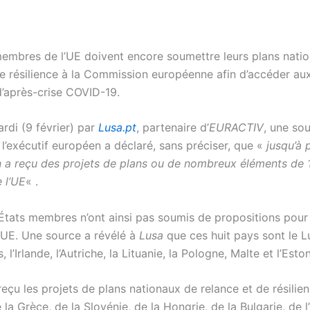
membres de l’UE doivent encore soumettre leurs plans nati
de résilience à la Commission européenne afin d’accéder au
’après-crise COVID-19.
rdi (9 février) par
Lusa.pt
, partenaire d’
EURACTIV
, une so
e l’exécutif européen a déclaré, sans préciser, que «
jusqu’à 
a reçu des projets de plans ou de nombreux éléments de 
 l’UE
« .
 États membres n’ont ainsi pas soumis de propositions pour
l’UE. Une source a révélé à
Lusa
que ces huit pays sont le 
 l’Irlande, l’Autriche, la Lituanie, la Pologne, Malte et l’Eston
reçu les projets de plans nationaux de relance et de résilie
 la Grèce, de la Slovénie, de la Hongrie, de la Bulgarie, de 