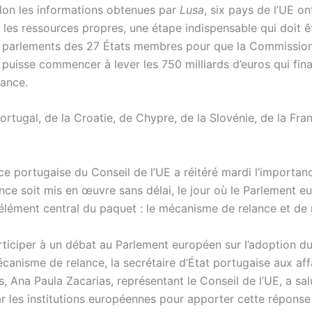
elon les informations obtenues par
Lusa
, six pays de l’UE ont
 les ressources propres, une étape indispensable qui doit ê
s parlements des 27 États membres pour que la Commissio
puisse commencer à lever les 750 milliards d’euros qui fina
lance.
 Portugal, de la Croatie, de Chypre, de la Slovénie, de la Fra
ce portugaise du Conseil de l’UE a réitéré mardi l’importan
ance soit mis en œuvre sans délai, le jour où le Parlement e
’élément central du paquet : le mécanisme de relance et de r
articiper à un débat au Parlement européen sur l’adoption d
écanisme de relance, la secrétaire d’État portugaise aux aff
 Ana Paula Zacarias, représentant le Conseil de l’UE, a salu
r les institutions européennes pour apporter cette répons