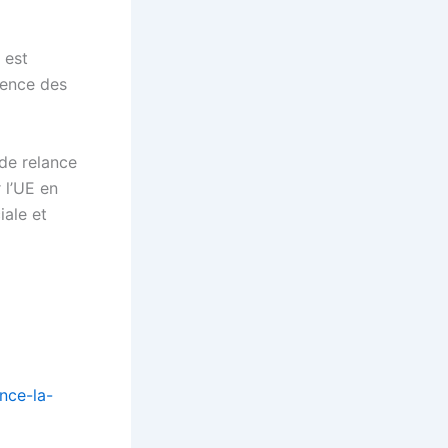
l est
rgence des
de relance
 l’UE en
iale et
nce-la-