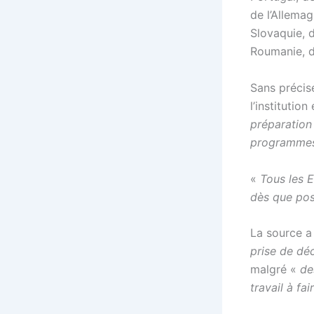
de l’Allemag
Slovaquie, d
Roumanie, de
Sans précis
l’institution
préparation 
programmes 
«
Tous les 
dès que pos
La source a
prise de déc
malgré «
de
travail à fai