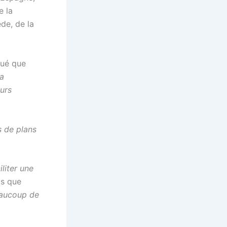
e la
ède, de la
qué que
la
eurs
s de plans
iliter une
is que
eaucoup de