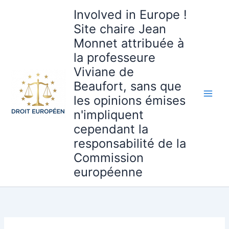
Aller
Involved in Europe !
au
Site chaire Jean
contenu
Monnet attribuée à
la professeure
Viviane de
Beaufort, sans que
les opinions émises
n'impliquent
cependant la
responsabilité de la
Commission
européenne