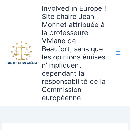
Aller
Involved in Europe !
au
Site chaire Jean
contenu
Monnet attribuée à
la professeure
Viviane de
Beaufort, sans que
les opinions émises
n'impliquent
cependant la
responsabilité de la
Commission
européenne