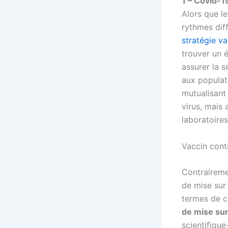
1 – Covid-1
Alors que 
rythmes dif
stratégie va
trouver un é
assurer la s
aux populati
mutualisant 
virus, mais
laboratoires
Vaccin cont
Contraireme
de mise sur
termes de c
de mise sur
scientifique