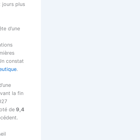
jours plus
ête d’une
a
tions
mières
Un constat
eutique
.
d’une
vant la fin
2027
oté de
9,4
écédent.
eil