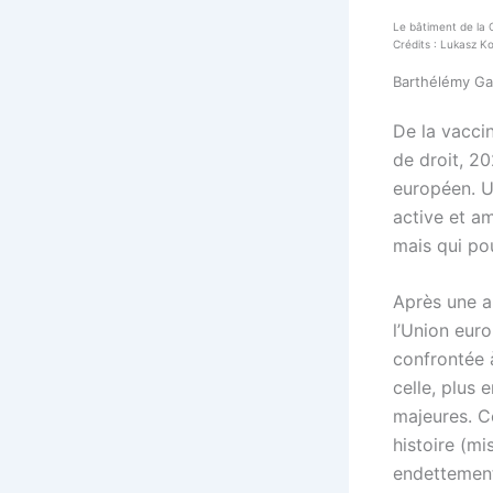
Le bâtiment de la 
Crédits : Lukasz 
Barthélémy Gai
De la vacci
de droit, 2
européen. U
active et am
mais qui po
Après une a
l’Union eur
confrontée
celle, plus 
majeures. C
histoire (mi
endettement