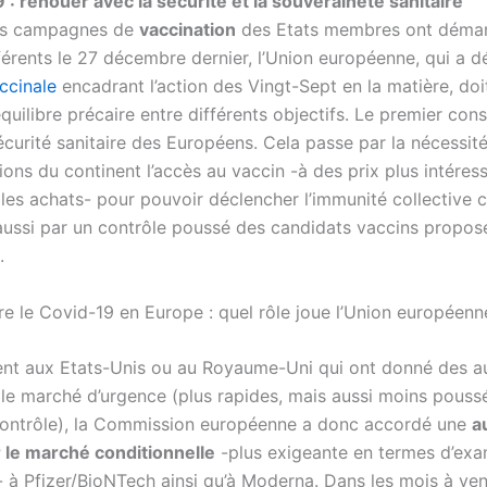
9 : renouer avec la sécurité et la souveraineté sanitaire
les campagnes de
vaccination
des Etats membres ont démar
férents le 27 décembre dernier, l’Union européenne, qui a d
ccinale
encadrant l’action des Vingt-Sept en la matière, doi
quilibre précaire entre différents objectifs. Le premier cons
écurité sanitaire des Européens. Cela passe par la nécessité
ons du continent l’accès au vaccin -à des prix plus intéres
les achats- pour pouvoir déclencher l’immunité collective c
 aussi par un contrôle poussé des candidats vaccins proposé
.
re le Covid-19 en Europe : quel rôle joue l’Union européenn
nt aux Etats-Unis ou au Royaume-Uni qui ont donné des au
 le marché d’urgence (plus rapides, mais aussi moins pouss
ontrôle), la Commission européenne a donc accordé une
a
 le marché conditionnelle
-plus exigeante en termes d’ex
- à Pfizer/BioNTech ainsi qu’à Moderna. Dans les mois à veni