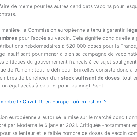
 faire de même pour les autres candidats vaccins pour lesque
ntrats.
manière, la Commission européenne a tenu à garantir
l’ég
membres
pour l’accès au vaccin. Cela signifie donc qu’elle a
distributions hebdomadaires à 520 000 doses pour la France
uge insuffisant pour mener à bien sa campagne de vaccinat
es critiques du gouvernement français à ce sujet soulignent
e de l’Union : tout le défi pour Bruxelles consiste donc à 
embres de bénéficier d’un
stock suffisant de doses
, tout e
 un égal accès à celui-ci pour les Vingt-Sept.
 contre le Covid-19 en Europe : où en est-on ?
on européenne a autorisé la mise sur le marché conditionn
oré par Moderna le 6 janvier 2021. Critiquée -notamment e
pour sa lenteur et le faible nombre de doses de vaccin c