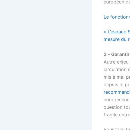
européen de 
Le fonction
« L’espace 
mesure du r
2 – Garantir
Autre enjeu 
circulation 
mis à mal p
depuis le p
recommanda
européennes
question tou
fragile entr
Pour facilit