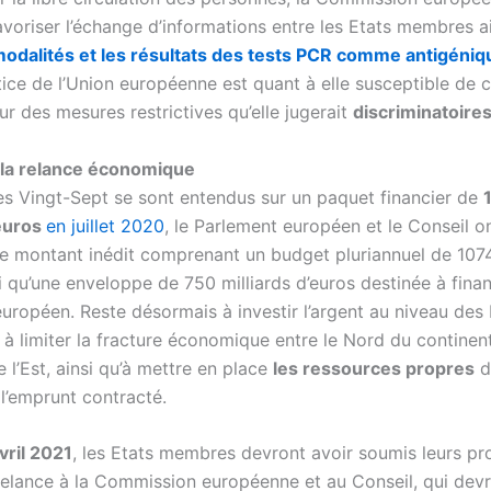
favoriser l’échange d’informations entre les Etats membres ai
 modalités et les résultats des tests PCR comme antigéni
tice de l’Union européenne est quant à elle susceptible de
ur des mesures restrictives qu’elle jugerait
discriminatoire
 la relance économique
es Vingt-Sept se sont entendus sur un paquet financier de
’euros
en juillet 2020
, le Parlement européen et le Conseil o
 montant inédit comprenant un budget pluriannuel de 1074
si qu’une enveloppe de 750 milliards d’euros destinée à fina
uropéen. Reste désormais à investir l’argent au niveau des 
à limiter la fracture économique entre le Nord du continent
 l’Est, ainsi qu’à mettre en place
les ressources propres
d
l’emprunt contracté.
vril 2021
, les Etats membres devront avoir soumis leurs pr
relance à la Commission européenne et au Conseil, qui devr