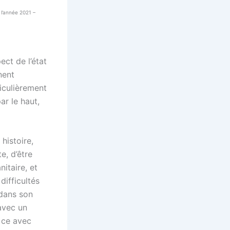
l’année 2021 –
ct de l’état
nent
iculièrement
ar le haut,
histoire,
e, d’être
itaire, et
difficultés
dans son
 avec un
 ce avec