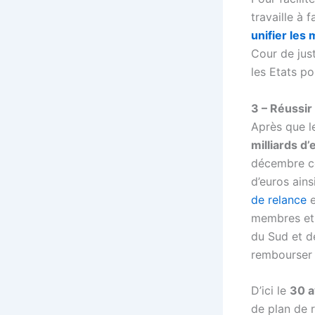
travaille à 
unifier les
Cour de jus
les Etats po
3 – Réussir
Après que l
milliards d
décembre ce
d’euros ain
de relance
e
membres et 
du Sud et de
rembourser 
D’ici le
30 a
de plan de 