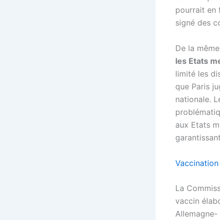
pourrait en
signé des co
De la même 
les Etats 
limité les 
que Paris j
nationale. L
problématiqu
aux Etats m
garantissant
Vaccination
La Commissi
vaccin élab
Allemagne- 