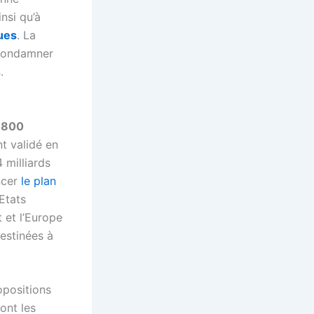
nsi qu’à
ques
. La
 condamner
s
.
1800
nt validé en
 milliards
ncer
le plan
Etats
 et l’Europe
estinées à
opositions
ont les