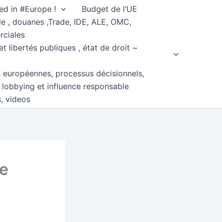
ed in #Europe !
Budget de l’UE
e , douanes ,Trade, IDE, ALE, OMC,
rciales
et libertés publiques , état de droit ~
s européennes, processus décisionnels,
, lobbying et influence responsable
s, videos
de