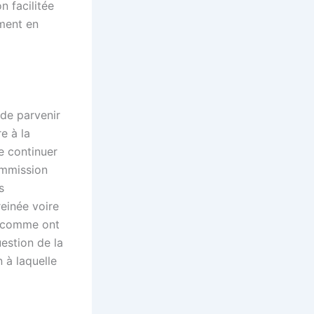
n facilitée
ment en
 de parvenir
e à la
e continuer
ommission
s
reinée voire
s, comme ont
estion de la
 à laquelle