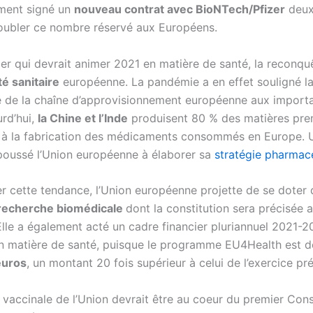
ement signé un
nouveau contrat avec BioNTech/Pfizer
deux 
oubler ce nombre réservé aux Européens.
ier qui devrait animer 2021 en matière de santé, la reconqu
é sanitaire
européenne. La pandémie a en effet souligné l
de la chaîne d’approvisionnement européenne aux importa
urd’hui,
la Chine et l’Inde
produisent 80 % des matières pre
 à la fabrication des médicaments consommés en Europe. 
poussé l’Union européenne à élaborer sa
stratégie pharmac
er cette tendance, l’Union européenne projette de se doter 
recherche biomédicale
dont la constitution sera précisée a
 Elle a également acté un cadre financier pluriannuel 2021-
n matière de santé, puisque le programme EU4Health est d
’euros
, un montant 20 fois supérieur à celui de l’exercice pr
 vaccinale de l’Union devrait être au coeur du premier Cons