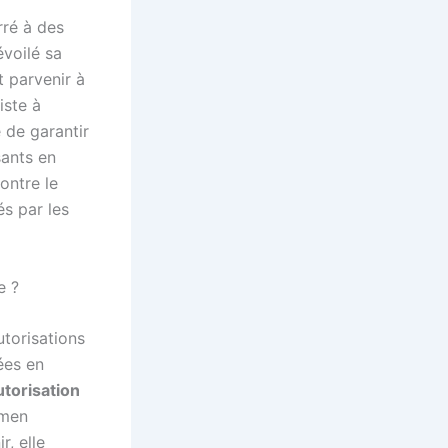
ré à des
évoilé sa
t parvenir à
iste à
 de garantir
sants en
ontre le
s par les
e ?
torisations
ées en
utorisation
amen
r, elle