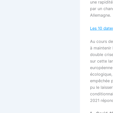
une rapidité
par un chan
Allemagne.
Les 10 date
Au cours de 
à maintenir 
double crise
sur cette l
européenne l
écologique,
empêchée pa
pu le laisse
conditionnal
2021 répond