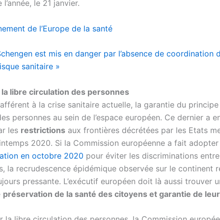
l’année, le 21 janvier.
nement de l’Europe de la santé
Schengen est mis en danger par l’absence de coordination d
isque sanitaire »
 la libre circulation des personnes
afférent à la crise sanitaire actuelle, la garantie du principe
des personnes au sein de l’espace européen. Ce dernier a en
ar les
restrictions
aux frontières décrétées par les Etats 
rintemps 2020. Si la Commission européenne a fait adopter
tion en octobre 2020
pour éviter les discriminations entre
, la recrudescence épidémique observée sur le continent r
jours pressante. L’exécutif européen doit là aussi trouver u
e
préservation de la santé des citoyens et garantie de leur
er la libre circulation des personnes, la Commission europé