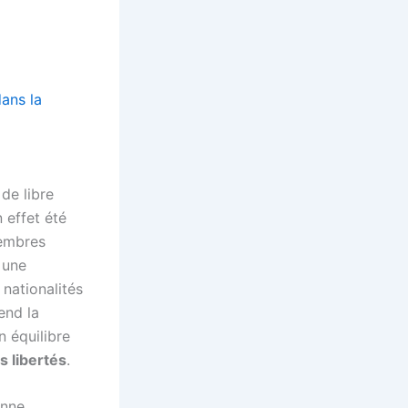
ans la
 de libre
 effet été
membres
 une
 nationalités
end la
n équilibre
s libertés
.
enne