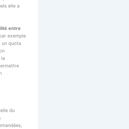
ls elle a
alité entre
 par exemple
, un quota
ion
 la
permettre
n
elle du
n
ommandées,