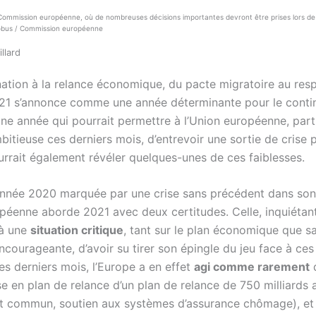
Commission européenne, où de nombreuses décisions importantes devront être prises lors de 
Kobus / Commission européenne
llard
nation à la relance économique, du pacte migratoire au respe
021 s’annonce comme une année déterminante pour le conti
ne année qui pourrait permettre à l’Union européenne, part
bitieuse ces derniers mois, d’entrevoir une sortie de crise p
urrait également révéler quelques-unes de ces faiblesses.
nnée 2020 marquée par une crise sans précédent dans son 
opéenne aborde 2021 avec deux certitudes. Celle, inquiétant
 à une
situation critique
, tant sur le plan économique que san
encourageante, d’avoir su tirer son épingle du jeu face à ces 
es derniers mois, l’Europe a en effet
agi comme rarement
se en plan de relance d’un plan de relance de 750 milliards
 commun, soutien aux systèmes d’assurance chômage), et