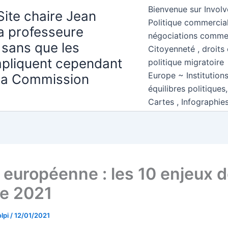
Bienvenue sur Involv
Site chaire Jean
Politique commercial
la professeure
négociations comme
 sans que les
Citoyenneté , droits 
mpliquent cependant
politique migratoire
Europe ~ Institution
 la Commission
équilibres politiques
Cartes , Infographie
 européenne : les 10 enjeux 
ée 2021
lpi
/
12/01/2021