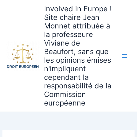
Aller
Involved in Europe !
au
Site chaire Jean
contenu
Monnet attribuée à
la professeure
Viviane de
Beaufort, sans que
les opinions émises
n'impliquent
cependant la
responsabilité de la
Commission
européenne