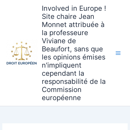
Aller
Involved in Europe !
au
Site chaire Jean
contenu
Monnet attribuée à
la professeure
Viviane de
Beaufort, sans que
les opinions émises
n'impliquent
cependant la
responsabilité de la
Commission
européenne