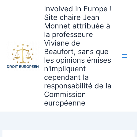
Aller
Involved in Europe !
au
Site chaire Jean
contenu
Monnet attribuée à
la professeure
Viviane de
Beaufort, sans que
les opinions émises
n'impliquent
cependant la
responsabilité de la
Commission
européenne