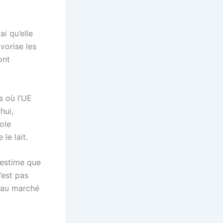
i qu’elle
vorise les
ont
s où l’UE
hui,
ole
le lait.
estime que
’est pas
s au marché