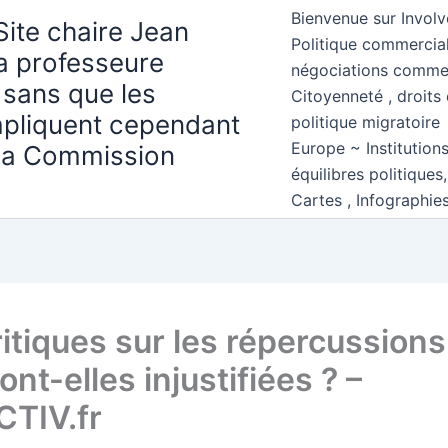
Bienvenue sur Involv
Site chaire Jean
Politique commercial
la professeure
négociations comme
 sans que les
Citoyenneté , droits 
mpliquent cependant
politique migratoire
Europe ~ Institution
 la Commission
équilibres politiques
Cartes , Infographie
itiques sur les répercussions
nt-elles injustifiées ? –
TIV.fr