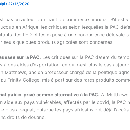
lpi
/
22/12/2020
st pas un acteur dominant du commerce mondial. S’il est vra
coup en Afrique, les critiques selon lesquelles la PAC défa
oitants des PED et les expose à une concurrence déloyale s
ar seuls quelques produits agricoles sont concernés.
ausses sur la PAC.
Les critiques sur la PAC datent du temp
s à des aides d’exportation, ce qui n’est plus le cas aujourd’
an Matthews, ancien professeur chargé de la politique agric
u Trinity College, mis à part sur des rares produits comme 
iat public-privé comme alternative à la PAC.
A. Matthews 
n aide aux pays vulnérables, affectés par le covid, la PAC n
 le plus adéquat, puisque les pays africains ont déjà l’accè
ns droits de douane.