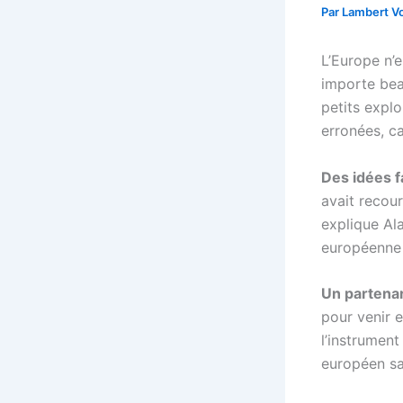
Par
Lambert Vo
L’Europe n’e
importe beau
petits expl
erronées, c
Des idées f
avait recour
explique Al
européenne a
Un partenar
pour venir e
l’instrument
européen sa