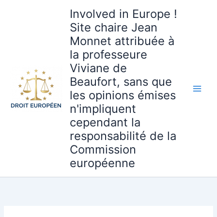
Aller
Involved in Europe !
au
Site chaire Jean
contenu
Monnet attribuée à
la professeure
Viviane de
Beaufort, sans que
les opinions émises
n'impliquent
cependant la
responsabilité de la
Commission
européenne