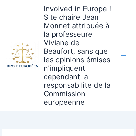
Aller
Involved in Europe !
au
Site chaire Jean
contenu
Monnet attribuée à
la professeure
Viviane de
Beaufort, sans que
les opinions émises
n'impliquent
cependant la
responsabilité de la
Commission
européenne