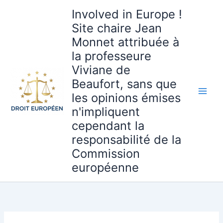
Aller
Involved in Europe !
au
Site chaire Jean
contenu
Monnet attribuée à
la professeure
Viviane de
Beaufort, sans que
les opinions émises
n'impliquent
cependant la
responsabilité de la
Commission
européenne