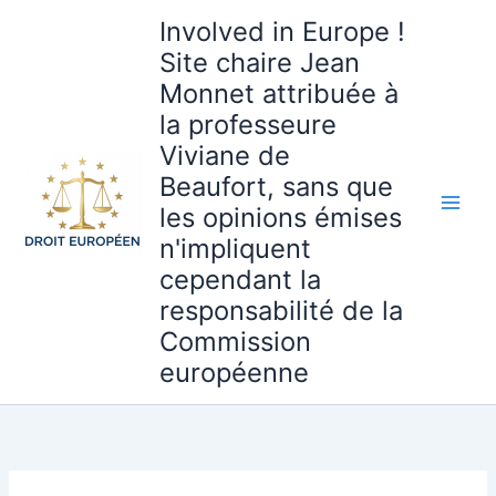
Aller
Involved in Europe !
au
Site chaire Jean
contenu
Monnet attribuée à
la professeure
Viviane de
Beaufort, sans que
les opinions émises
n'impliquent
cependant la
responsabilité de la
Commission
européenne