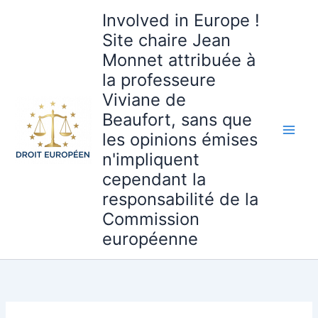
Aller
Involved in Europe !
au
Site chaire Jean
contenu
Monnet attribuée à
la professeure
Viviane de
Beaufort, sans que
les opinions émises
n'impliquent
cependant la
responsabilité de la
Commission
européenne