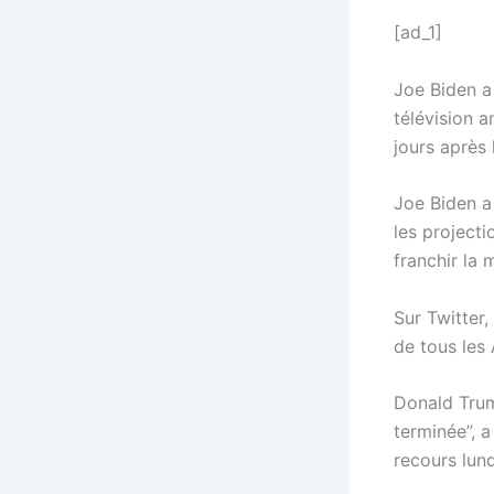
[ad_1]
Joe Biden a
télévision 
jours après 
Joe Biden a
les projecti
franchir la 
Sur Twitter,
de tous les
Donald Trump
terminée”, a
recours lund