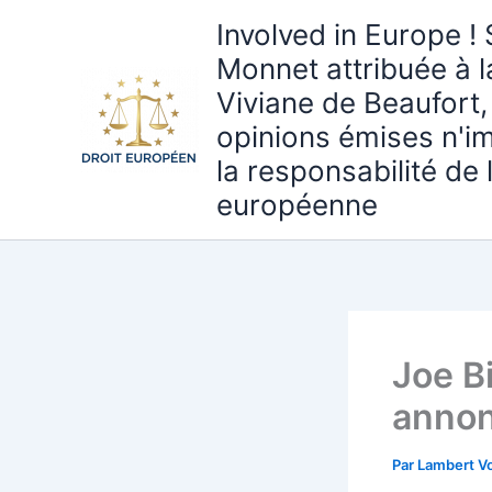
Aller
Involved in Europe ! 
au
Monnet attribuée à 
contenu
Viviane de Beaufort,
opinions émises n'i
la responsabilité de
européenne
Joe B
annon
Par
Lambert Vo