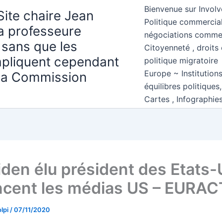
Bienvenue sur Involv
Site chaire Jean
Politique commercial
la professeure
négociations comme
 sans que les
Citoyenneté , droits 
mpliquent cependant
politique migratoire
Europe ~ Institution
 la Commission
équilibres politiques
Cartes , Infographie
iden élu président des Etats-
cent les médias US – EURACT
lpi
/
07/11/2020