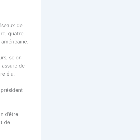
réseaux de
re, quatre
e américaine.
urs, selon
i assure de
re élu.
 président
n d’être
ôt de