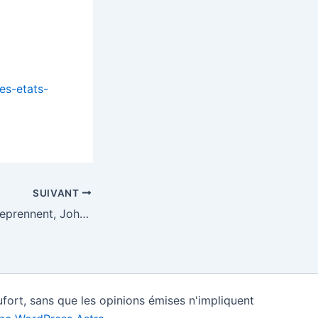
es-etats-
SUIVANT
les négociations reprennent, Johnson essuie un revers à la chambre des Lords – EURACTIV.fr
fort, sans que les opinions émises n'impliquent