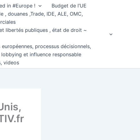
ed in #Europe !
Budget de l’UE
e , douanes ,Trade, IDE, ALE, OMC,
rciales
et libertés publiques , état de droit ~
s européennes, processus décisionnels,
, lobbying et influence responsable
s, videos
Unis,
IV.fr