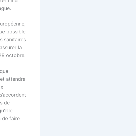
éterminer
ague.
européenne,
ue possible
s sanitaires
assurer la
28 octobre.
nque
 et attendra
ux
 s’accordent
es de
u’elle
 de faire