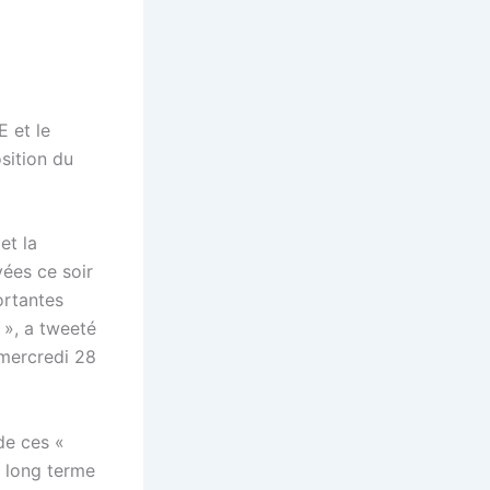
E et le
sition du
et la
vées ce soir
ortantes
 », a tweeté
 mercredi 28
 de ces «
à long terme