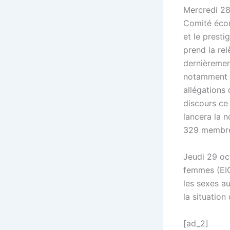
Mercredi 28
Comité écon
et le presti
prend la re
dernièrement
notamment a
allégations
discours ce 
lancera la 
329 membre
Jeudi 29 oct
femmes (EIGE
les sexes a
la situation 
[ad_2]