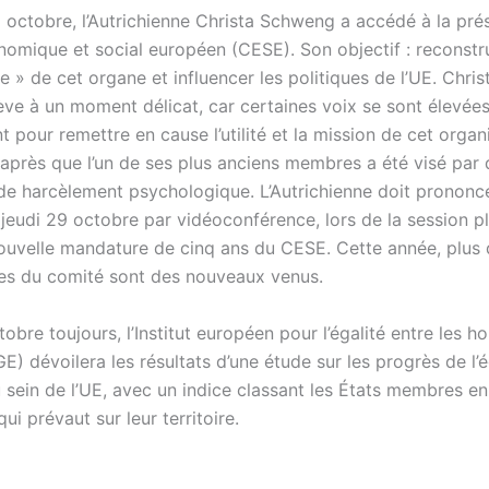
 octobre, l’Autrichienne Christa Schweng a accédé à la pré
omique et social européen (CESE). Son objectif : reconstrui
ge » de cet organe et influencer les politiques de l’UE. Chr
lève à un moment délicat, car certaines voix se sont élevée
 pour remettre en cause l’utilité et la mission de cet organ
près que l’un de ses plus anciens membres a été visé par 
 de harcèlement psychologique. L’Autrichienne doit prononc
jeudi 29 octobre par vidéoconférence, lors de la session pl
nouvelle mandature de cinq ans du CESE. Cette année, plus
s du comité sont des nouveaux venus.
obre toujours, l’Institut européen pour l’égalité entre les 
) dévoilera les résultats d’une étude sur les progrès de l’é
u sein de l’UE, avec un indice classant les États membres en
qui prévaut sur leur territoire.