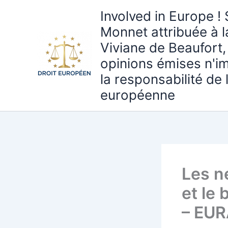
Aller
Involved in Europe ! 
au
Monnet attribuée à 
contenu
Viviane de Beaufort,
opinions émises n'i
la responsabilité de
européenne
Les n
et le
– EUR