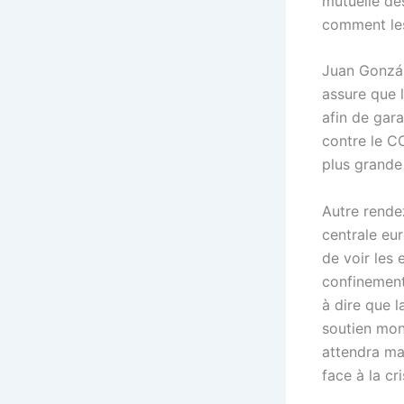
mutuelle de
comment les
Juan Gonzál
assure que 
afin de gara
contre le CO
plus grande 
Autre rende
centrale eu
de voir les
confinement
à dire que 
soutien mon
attendra ma
face à la c