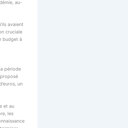
ndémie, au-
ils avaient
on cruciale
n budget à
la période
 proposé
d’euros, un
e et au
re, les
connaissance