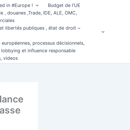
ed in #Europe !
Budget de l’UE
e , douanes ,Trade, IDE, ALE, OMC,
rciales
et libertés publiques , état de droit ~
s européennes, processus décisionnels,
, lobbying et influence responsable
s, videos
elance
passe