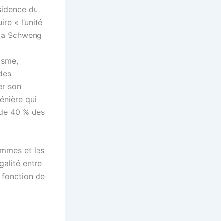
sidence du
re « l’unité
ista Schweng
s
isme,
des
er son
énière qui
 de 40 % des
hommes et les
galité entre
 fonction de