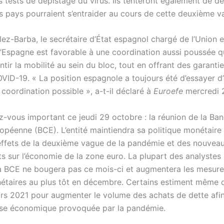
s tests de dépistage du virus. Ils tenteront également de d
 pays pourraient s’entraider au cours de cette deuxième v
ez-Barba, le secrétaire d’État espagnol chargé de l’Union 
l’Espagne est favorable à une coordination aussi poussée q
ntir la mobilité au sein du bloc, tout en offrant des garantie
VID-19. « La position espagnole a toujours été d’essayer d’
coordination possible », a-t-il déclaré à
Euroefe
mercredi 
z-vous important ce jeudi 29 octobre : la réunion de la Ba
ropéenne (BCE). L’entité maintiendra sa politique monétaire
 effets de la deuxième vague de la pandémie et des nouvea
s sur l’économie de la zone euro. La plupart des analystes
la BCE ne bougera pas ce mois-ci et augmentera les mesur
étaires au plus tôt en décembre. Certains estiment même q
rs 2021 pour augmenter le volume des achats de dette afin
rise économique provoquée par la pandémie.