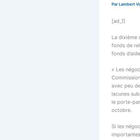
Par
Lambert Vo
[ad_1]
La dixième 
fonds de re
fonds d’aide
« Les négoci
Commission]
avec peu de
lacunes sub
le porte-pa
octobre.
Si les négoc
importantes