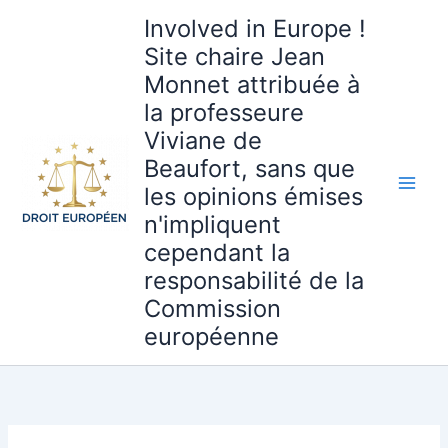
Aller
Involved in Europe !
au
Site chaire Jean
contenu
Monnet attribuée à
la professeure
Viviane de
Beaufort, sans que
les opinions émises
n'impliquent
cependant la
responsabilité de la
Commission
européenne