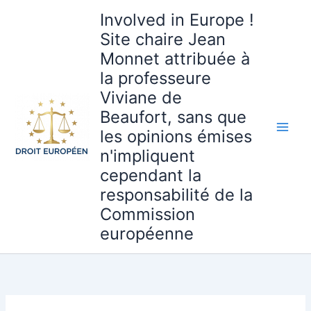
Aller
Involved in Europe !
au
Site chaire Jean
contenu
Monnet attribuée à
la professeure
Viviane de
Beaufort, sans que
les opinions émises
n'impliquent
cependant la
responsabilité de la
Commission
européenne