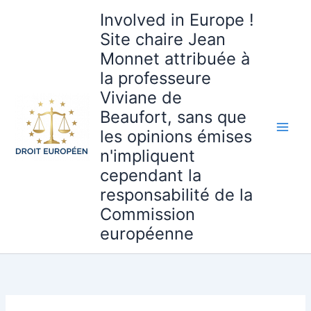
Aller
Involved in Europe !
au
Site chaire Jean
contenu
Monnet attribuée à
la professeure
Viviane de
Beaufort, sans que
les opinions émises
n'impliquent
cependant la
responsabilité de la
Commission
européenne