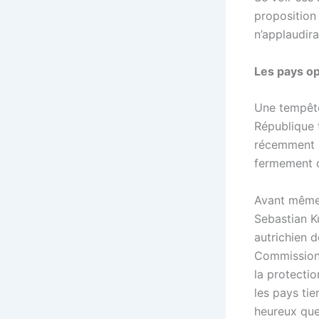
proposition 
n’applaudir
Les pays o
Une tempête
République t
récemment re
fermement op
Avant même q
Sebastian Ku
autrichien d
Commission e
la protectio
les pays tie
heureux que 