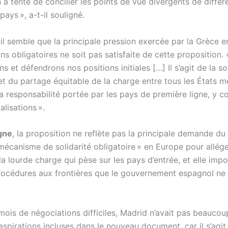
a tenté de concilier les points de vue divergents de différ
ays », a-t-il souligné.
il semble que la principale pression exercée par la Grèce e
ons obligatoires ne soit pas satisfaite de cette proposition.
s et défendrons nos positions initiales […] Il s’agit de la so
 et du partage équitable de la charge entre tous les États 
la responsabilité portée par les pays de première ligne, y c
alisations ».
gne
, la proposition ne reflète pas la principale demande du
mécanisme de solidarité obligatoire » en Europe pour allége
la lourde charge qui pèse sur les pays d’entrée, et elle imp
rocédures aux frontières que le gouvernement espagnol ne
mois de négociations difficiles, Madrid n’avait pas beaucou
aspirations incluses dans le nouveau document, car il s’agit