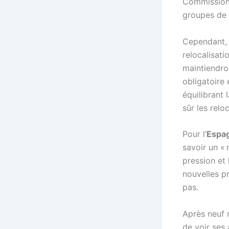
Commission 
groupes de p
Cependant, 
relocalisati
maintiendron
obligatoire
équilibrant 
sûr les reloc
Pour l’
Espa
savoir un « 
pression et 
nouvelles p
pas.
Après neuf 
de voir ses 