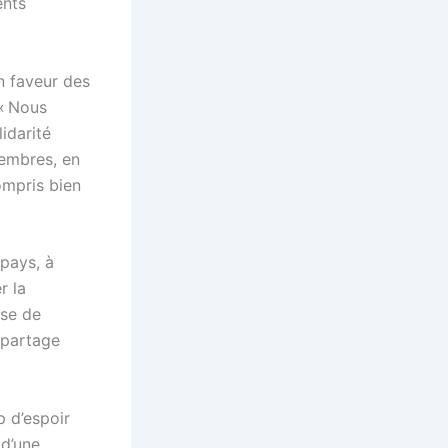
ents
n faveur des
 « Nous
lidarité
membres, en
ompris bien
 pays, à
r la
ose de
 partage
p d’espoir
 d’une