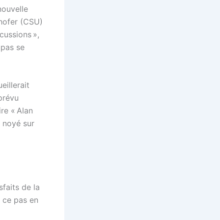
nouvelle
ehofer (CSU)
cussions »,
 pas se
eillerait
prévu
ire « Alan
 noyé sur
faits de la
, ce pas en