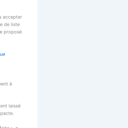
s accepter
e de liste
me proposé
que
nent à
ent laissé
 pacte.
aite », a