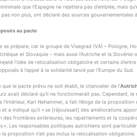
minimale que l’Espagne ne rejettera pas d’emblée, mais qu’e
a pas non plus, ont déclaré des sources gouvernementales 
pposés au pacte
 se prépare, car le groupe de Visegrad (V4) – Pologne, Ho
chèque et Slovaquie – mais aussi l’Autriche et la Slovénie 
jeté l’idée de relocalisation obligatoire et certains d’entr
posés à l’appel à la solidarité lancé par l’Europe du Sud.
ue le pacte prévu ne soit établi, le chancelier de l’
Autric
rz avait déclaré qu’il ne fonctionnerait pas. Cependant, le 
e l’Intérieur, Karl Nehammer, a fait l’éloge de la proposition 
t a indiqué qu’il « se [réjouissait] des améliorations appo
n des frontières extérieures, les rapatriements et la coopér
rs ». Les responsables politiques autrichiens sont particuli
la proposition n’ait pas inclus la relocalisation obligatoire.