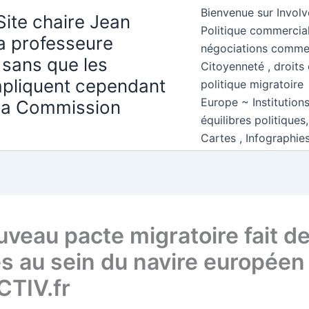
Bienvenue sur Involv
Site chaire Jean
Politique commercial
la professeure
négociations comme
 sans que les
Citoyenneté , droits 
mpliquent cependant
politique migratoire
Europe ~ Institution
 la Commission
équilibres politiques
Cartes , Infographie
uveau pacte migratoire fait d
s au sein du navire européen
TIV.fr