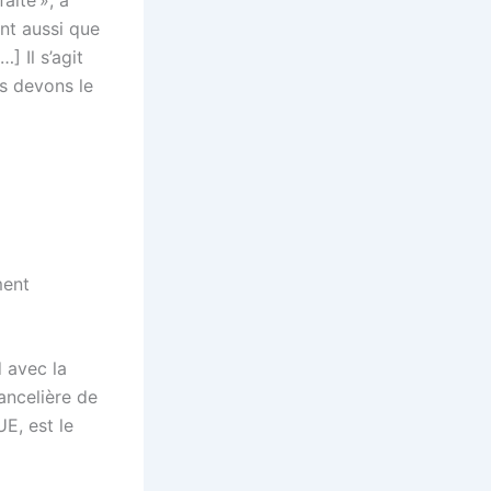
nt aussi que
] Il s’agit
s devons le
ment
d avec la
ancelière de
E, est le