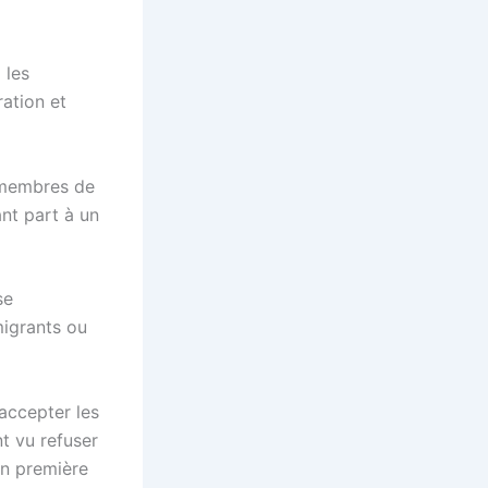
 les
ation et
 membres de
ant part à un
se
migrants ou
accepter les
t vu refuser
 en première