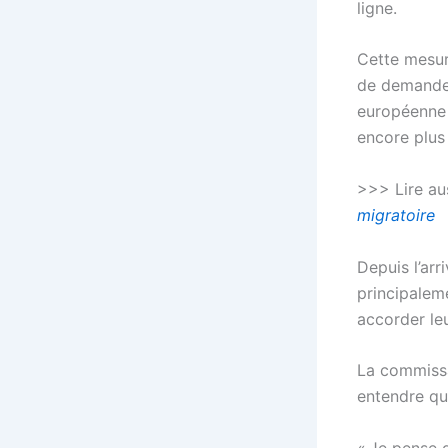
ligne.
Cette mesur
de demandeur
européenne 
encore plus
>>> Lire au
migratoire
Depuis l’arr
principaleme
accorder le
La commissa
entendre qu’
« Je pense 