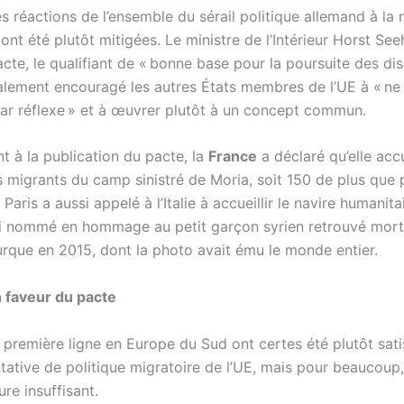
es réactions de l’ensemble du sérail politique allemand à la 
ont été plutôt mitigées. Le ministre de l’Intérieur Horst Se
acte, le qualifiant de « bonne base pour la poursuite des dis
galement encouragé les autres États membres de l’UE à « ne
par réflexe » et à œuvrer plutôt à un concept commun.
t à la publication du pacte, la
France
a déclaré qu’elle accu
 migrants du camp sinistré de Moria, soit 150 de plus que 
 Paris a aussi appelé à l’Italie à accueillir le navire humanita
nsi nommé en hommage au petit garçon syrien retrouvé mort
urque en 2015, dont la photo avait ému le monde entier.
 faveur du pacte
première ligne en Europe du Sud ont certes été plutôt satis
ntative de politique migratoire de l’UE, mais pour beaucoup
re insuffisant.