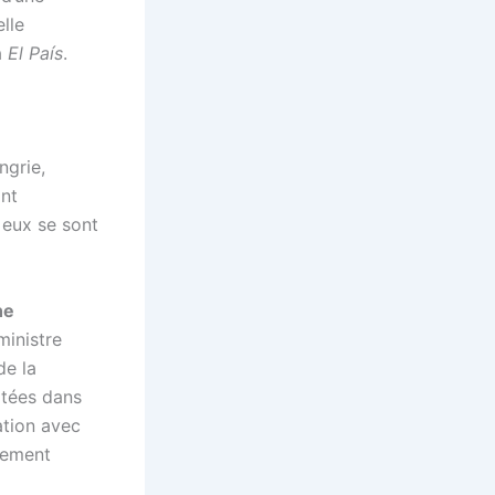
lle
à
El País
.
ngrie,
ont
e eux se sont
he
ministre
de la
rtées dans
ation avec
èrement