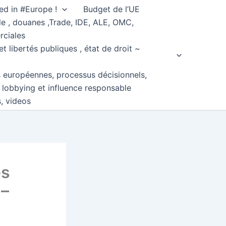
ed in #Europe !
Budget de l’UE
e , douanes ,Trade, IDE, ALE, OMC,
rciales
et libertés publiques , état de droit ~
s européennes, processus décisionnels,
, lobbying et influence responsable
s, videos
es
 –