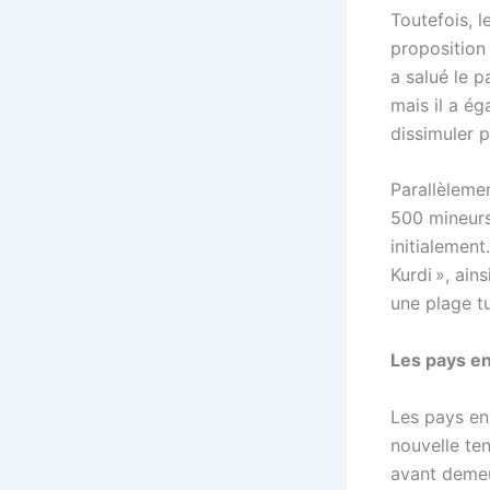
Toutefois, l
proposition 
a salué le p
mais il a é
dissimuler 
Parallèlemen
500 mineurs
initialement.
Kurdi », ai
une plage t
Les pays en
Les pays en 
nouvelle te
avant demeu