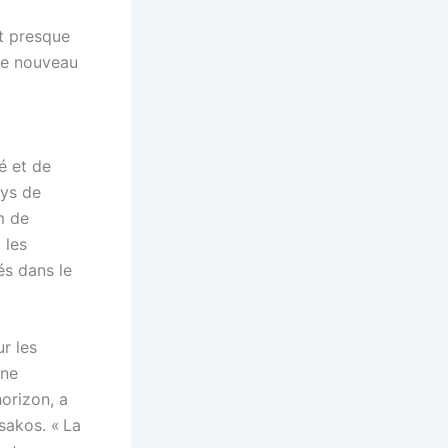
nt presque
le nouveau
é et de
ays de
m de
 les
és dans le
ur les
nne
horizon, a
sakos. « La