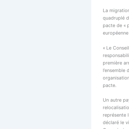
La migratio
quadruplé d
pacte de « 
européenne 
« Le Conseil
responsabili
première ar
l’ensemble d
organisation
pacte.
Un autre pay
relocalisat
représente l
déclaré le 