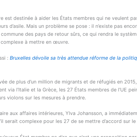
e est destinée à aider les États membres qui ne veulent pa
s d’asile. Mais un problème se pose : il n’existe pas encor
commune des pays de retour sûrs, ce qui rendra le systè
 complexe à mettre en œuvre.
ssi :
Bruxelles dévoile sa très attendue réforme de la politi
ivée de plus d’un million de migrants et de réfugiés en 2015,
nt via l’Italie et la Grèce, les 27 États membres de l’UE pei
urs violons sur les mesures à prendre.
ire aux affaires intérieures, Ylva Johansson, a immédiatem
il serait complexe pour les 27 de se mettre d’accord sur le
qu’aucun État membre ne dira que c’est une proposition parf