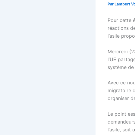
Par
Lambert Vo
Pour cette 
réactions d
l’asile pro
Mercredi (2
l’UE partage
système de «
Avec ce nouv
migratoire 
organiser d
Le point es
demandeurs d
l’asile, soi