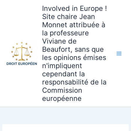
Aller
Involved in Europe !
au
Site chaire Jean
contenu
Monnet attribuée à
la professeure
Viviane de
Beaufort, sans que
les opinions émises
n'impliquent
cependant la
responsabilité de la
Commission
européenne