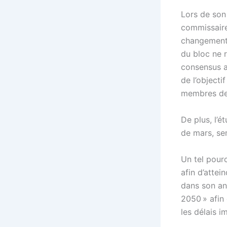
Lors de son
commissaire
changement c
du bloc ne r
consensus a
de l’object
membres de 
De plus, l’
de mars, sem
Un tel pour
afin d’attei
dans son an
2050 » afin 
les délais im