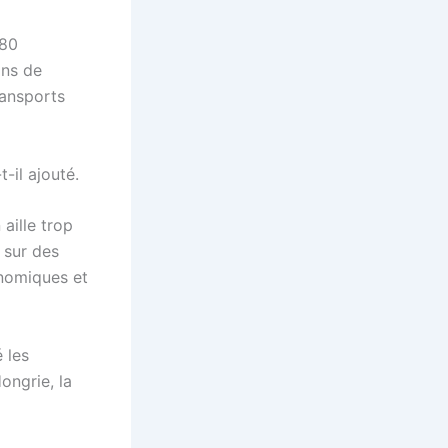
280
ons de
ransports
-il ajouté.
 aille trop
 sur des
onomiques et
é les
ongrie, la