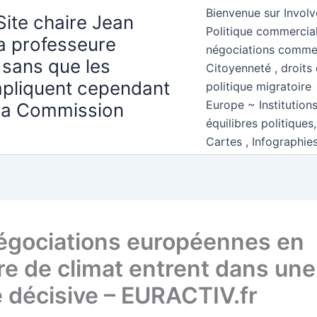
Bienvenue sur Involv
Site chaire Jean
Politique commercial
la professeure
négociations comme
 sans que les
Citoyenneté , droits 
mpliquent cependant
politique migratoire
Europe ~ Institution
 la Commission
équilibres politiques
Cartes , Infographie
égociations européennes en
re de climat entrent dans une
 décisive – EURACTIV.fr