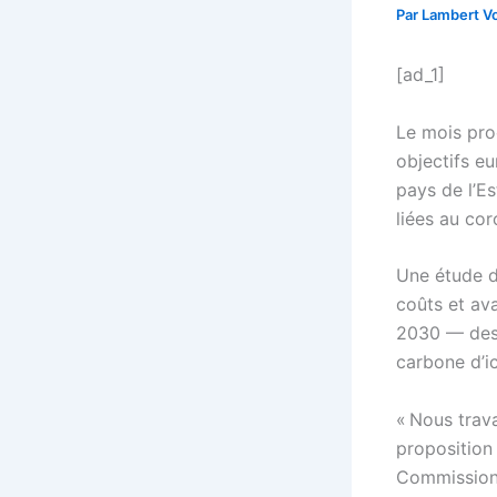
Par
Lambert Vo
[ad_1]
Le mois pro
objectifs eu
pays de l’Es
liées au cor
Une étude d
coûts et av
2030 — des o
carbone d’i
« Nous trava
proposition 
Commission 