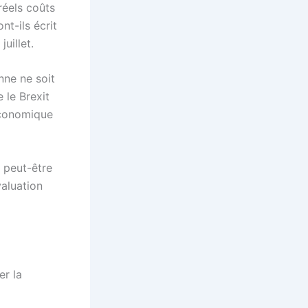
réels coûts
t-ils écrit
uillet.
nne ne soit
 le Brexit
économique
 peut-être
valuation
er la