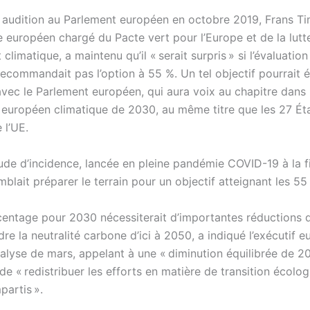
 audition au Parlement européen en octobre 2019, Frans 
 européen chargé du Pacte vert pour l’Europe et de la lutte
limatique, a maintenu qu’il « serait surpris » si l’évaluation
ecommandait pas l’option à 55 %. Un tel objectif pourrait é
vec le Parlement européen, qui aura voix au chapitre dans l
if européen climatique de 2030, au même titre que les 27 Ét
l’UE.
étude d’incidence, lancée en pleine pandémie COVID-19 à la 
blait préparer le terrain pour un objectif atteignant les 55
centage pour 2030 nécessiterait d’importantes réductions 
ndre la neutralité carbone d’ici à 2050, a indiqué l’exécutif 
alyse de mars, appelant à une « diminution équilibrée de 2
de « redistribuer les efforts en matière de transition écolo
partis ».