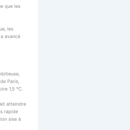
ue que les
ue, les
, a avancé
bitieuse,
 de Paris,
ire 1,5 °C.
ait atteindre
s rapide
ion sise à