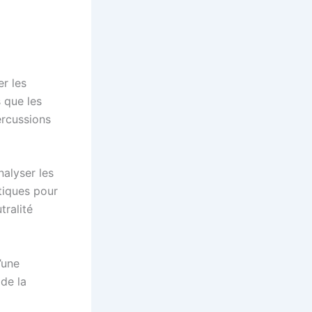
r les
s que les
ercussions
alyser les
tiques pour
tralité
’une
 de la