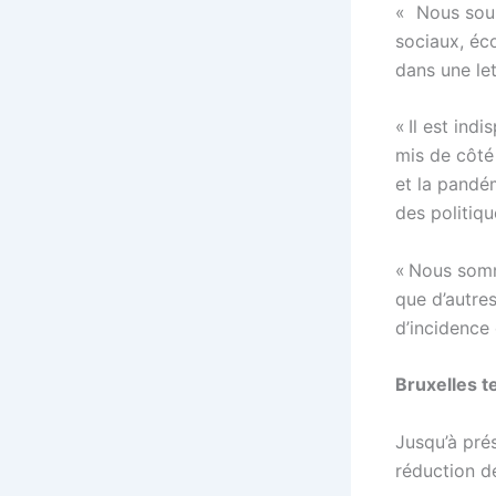
« Nous souh
sociaux, éc
dans une let
« Il est ind
mis de côté 
et la pandé
des politiq
« Nous somm
que d’autres
d’incidence 
Bruxelles t
Jusqu’à pré
réduction d