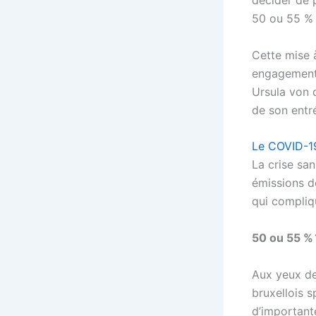
décider de 
50 ou 55 % 
Cette mise à
engagement 
Ursula von d
de son entr
Le COVID-19
La crise san
émissions de
qui compliq
50 ou 55 % 
Aux yeux de
bruxellois s
d’importante