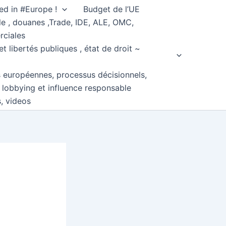
ed in #Europe !
Budget de l’UE
e , douanes ,Trade, IDE, ALE, OMC,
rciales
et libertés publiques , état de droit ~
s européennes, processus décisionnels,
, lobbying et influence responsable
s, videos