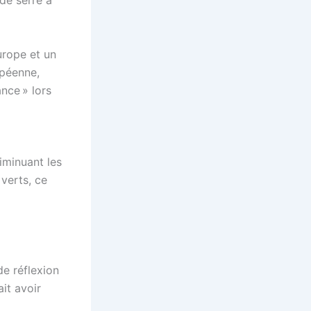
de serre à
urope et un
opéenne,
ance » lors
diminuant les
 verts, ce
e réflexion
it avoir