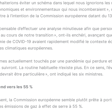
aiterions éviter un schéma dans lequel nous ignorions les 
onomiques et environnementaux qui nous incomberaient », on
tre à l’intention de la Commission européenne datant du 13 j
ispensable d’effectuer une analyse minutieuse afin que perso
au cours de notre transition », ont-ils enchéri, avançant que
mie de COVID-19 avaient rapidement modifié le contexte 
ues climatiques européennes.
es actuellement touchés par une pandémie qui perdure et
 suivront. La routine habituelle n’existe plus. En ce sens, l’é
devrait être particulière », ont indiqué les six ministres.
end vers les 55 %
sent, la Commission européenne semble plutôt prête à port
es émissions de gaz à effet de serre à 55 %.