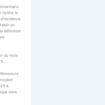
Timmermans,
 contre le
 d’incidence
tablir un
a définition
ats
fin du mois
 %.
d’émissions
européen
020 à
gique dans