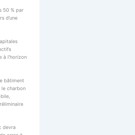
ns 50 % par
rs d’une
apitales
ctifs
 à l’horizon
le bâtiment
t le charbon
bile,
réliminaire
c devra