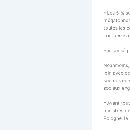
« Les 5 % s
mégatonnes 
toutes les c
européens e
Par conséque
Néanmoins, p
loin avec ce
sources éne
sociaux eng
« Avant tout
ministres de
Pologne, la