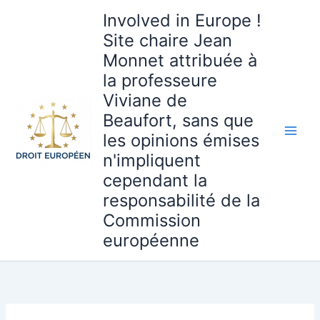
Aller
Involved in Europe !
au
Site chaire Jean
contenu
Monnet attribuée à
la professeure
Viviane de
Beaufort, sans que
les opinions émises
n'impliquent
cependant la
responsabilité de la
Commission
européenne