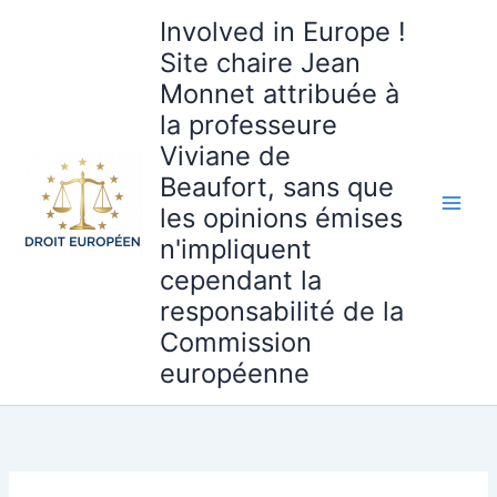
Aller
Involved in Europe !
au
Site chaire Jean
contenu
Monnet attribuée à
la professeure
Viviane de
Beaufort, sans que
les opinions émises
n'impliquent
cependant la
responsabilité de la
Commission
européenne