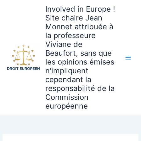
Aller
Involved in Europe !
au
Site chaire Jean
contenu
Monnet attribuée à
la professeure
Viviane de
Beaufort, sans que
les opinions émises
n'impliquent
cependant la
responsabilité de la
Commission
européenne