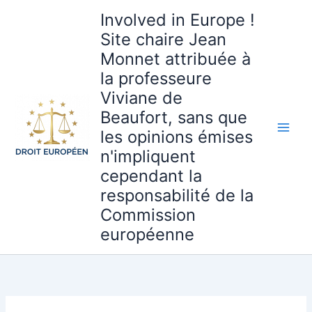
Aller
Involved in Europe !
au
Site chaire Jean
contenu
Monnet attribuée à
la professeure
Viviane de
Beaufort, sans que
les opinions émises
n'impliquent
cependant la
responsabilité de la
Commission
européenne