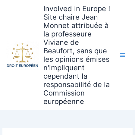
Aller
Involved in Europe !
au
Site chaire Jean
contenu
Monnet attribuée à
la professeure
Viviane de
Beaufort, sans que
les opinions émises
n'impliquent
cependant la
responsabilité de la
Commission
européenne