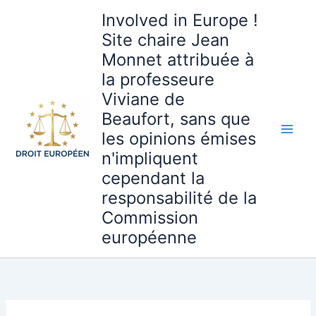
Aller
Involved in Europe !
au
Site chaire Jean
contenu
Monnet attribuée à
la professeure
Viviane de
Beaufort, sans que
les opinions émises
n'impliquent
cependant la
responsabilité de la
Commission
européenne