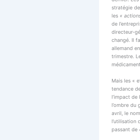
stratégie de
les
« action
de l’entrepr
directeur-g
changé. Il f
allemand en
trimestre. L
médicamen
Mais les « 
tendance de
l’impact de 
l’ombre du g
avril, le n
l’utilisati
passant de 