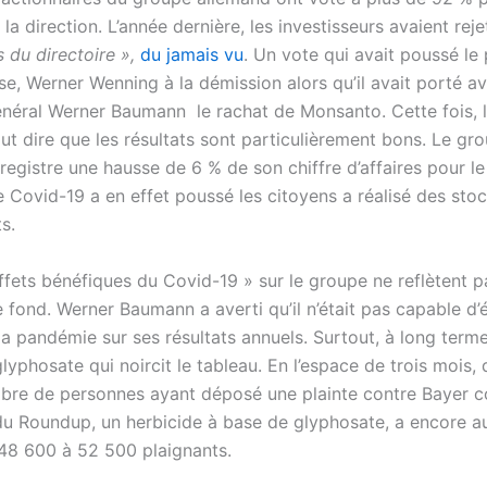
 la direction. L’année dernière, les investisseurs avaient rej
s du directoire »,
du jamais vu
. Un vote qui avait poussé le
ise, Werner Wenning à la démission alors qu’il avait porté av
énéral Werner Baumann le rachat de Monsanto. Cette fois, l
aut dire que les résultats sont particulièrement bons. Le gr
registre une hausse de 6 % de son chiffre d’affaires pour l
e Covid-19 a en effet poussé les citoyens a réalisé des sto
ts.
effets bénéfiques du Covid-19 » sur le groupe ne reflètent 
 fond. Werner Baumann a averti qu’il n’était pas capable d’
la pandémie sur ses résultats annuels. Surtout, à long terme
lyphosate qui noircit le tableau. En l’espace de trois mois, 
ombre de personnes ayant déposé une plainte contre Bayer 
on du Roundup, un herbicide à base de glyphosate, a encore 
48 600 à 52 500 plaignants.