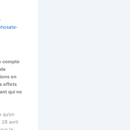
-
phosate-
ne compte
 de
tions en
s effets
ant qui ne
e qu’on
 28 avril
our la