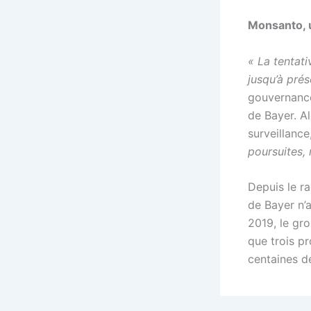
Monsanto, u
« La tentati
jusqu’à pré
gouvernance
de Bayer. A
surveillance,
poursuites,
Depuis le ra
de Bayer n’a
2019, le gro
que trois p
centaines de