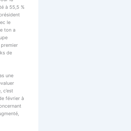
eté à 55,5 %
 président
ec le
e ton a
oupe
e premier
cks de
pas une
évaluer
, c’est
de février à
concernant
augmenté,