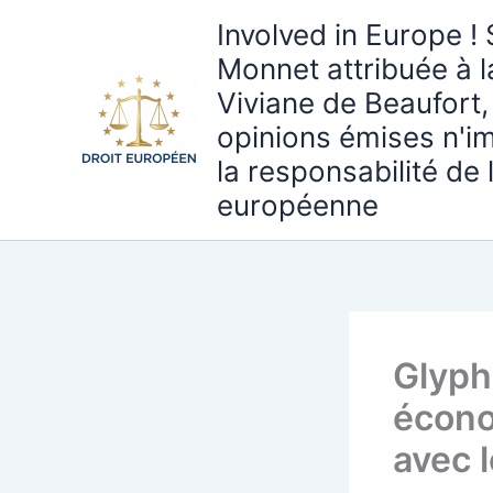
Aller
Involved in Europe ! 
au
Monnet attribuée à 
contenu
Viviane de Beaufort,
opinions émises n'i
la responsabilité de
européenne
Glyph
écono
avec l