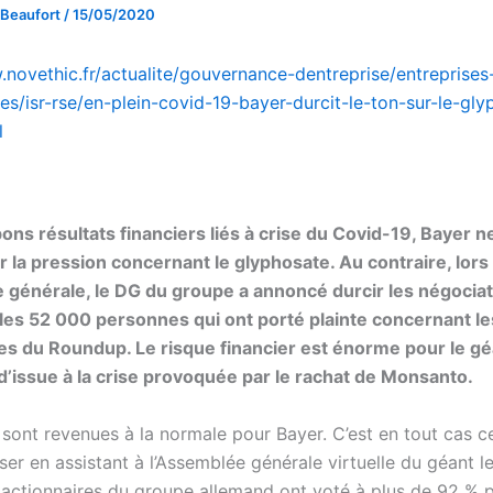
 Beaufort
/
15/05/2020
.novethic.fr/actualite/gouvernance-dentreprise/entreprises
es/isr-rse/en-plein-covid-19-bayer-durcit-le-ton-sur-le-gly
l
ons résultats financiers liés à crise du Covid-19, Bayer 
r la pression concernant le glyphosate. Au contraire, lors
 générale, le DG du groupe a annoncé durcir les négocia
les 52 000 personnes qui ont porté plainte concernant le
s du Roundup. Le risque financier est énorme pour le gé
d’issue à la crise provoquée par le rachat de Monsanto.
 sont revenues à la normale pour Bayer. C’est en tout cas c
er en assistant à l’Assemblée générale virtuelle du géant le
s actionnaires du groupe allemand ont voté à plus de 92 % p