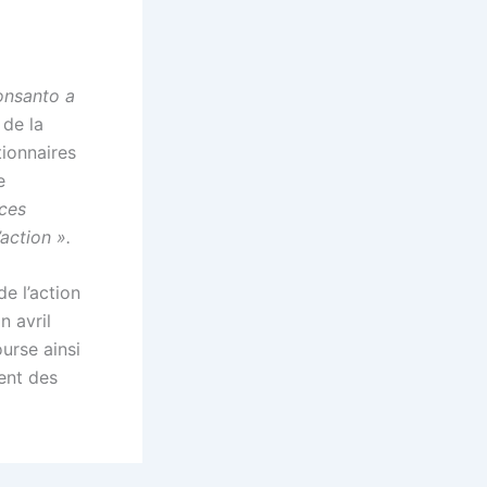
Monsanto a
 de la
tionnaires
e
 ces
action ».
e l’action
n avril
urse ainsi
ent des