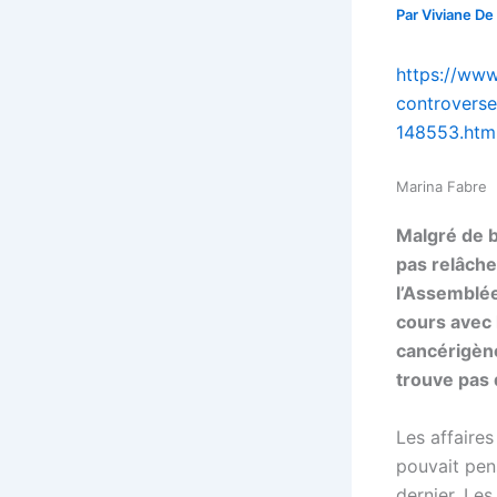
Par
Viviane De
https://www
controverse
148553.htm
Marina Fabre
Malgré de b
pas relâche
l’Assemblée
cours avec 
cancérigène
trouve pas 
Les affaires
pouvait pens
dernier. Le