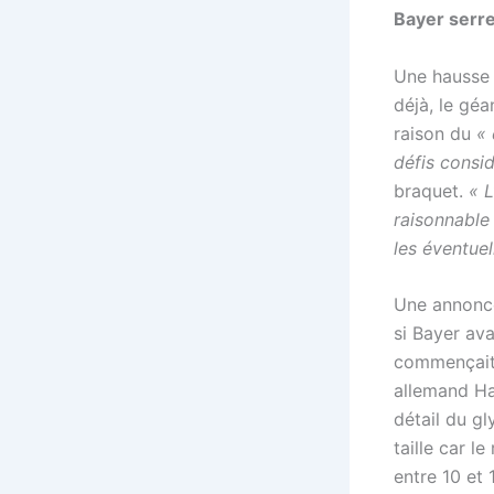
Bayer serre
Une hausse 
déjà, le géa
raison du
« 
défis consid
braquet.
« L
raisonnable
les éventuel
Une annonce
si Bayer av
commençait
allemand Han
détail du gl
taille car l
entre 10 et 