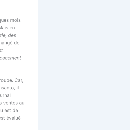
lques mois
Mais en
tie, des
changé de
nt
ficacement
roupe. Car,
santo, il
ournal
es ventes au
eu est de
 est évalué