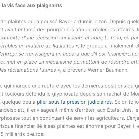
 la vis face aux plaignants
de plaintes qui a poussé Bayer à durcir le ton. Depuis que
nt avait entamé des pourparlers afin de régler les affaires. 
contexte d’une récession imminente et compte tenu, en par
érables en matière de liquidités »,
le groupe a finalement 
’entreprise n’envisagera un accord que s’il est financièreme
 et met en place un mécanisme permettant de résoudre ef
les réclamations futures »,
a prévenu Werner Baumann.
 qui marque une rupture avec les dernières positions du g
ait toujours défendu le glyphosate depuis son rachat de Mon
 quelque peu à
plier sous la pression judiciaires
. Selon le j
delsblatt, il envisageait même d’arrêter, aux États-Unis, l
yphosate tout en continuant de servir les agriculteurs. L’enj
e risque financier lié à ses plaintes est énorme pour Bayer, il
15 milliards d’euros.