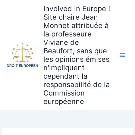
Aller
Involved in Europe !
au
Site chaire Jean
contenu
Monnet attribuée à
la professeure
Viviane de
Beaufort, sans que
les opinions émises
n'impliquent
cependant la
responsabilité de la
Commission
européenne