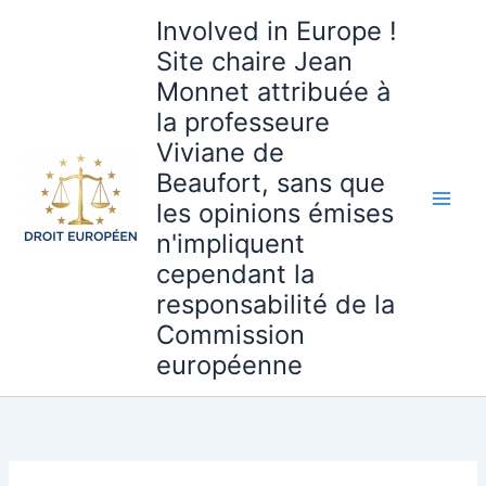
Aller
Involved in Europe !
au
Site chaire Jean
contenu
Monnet attribuée à
la professeure
Viviane de
Beaufort, sans que
les opinions émises
n'impliquent
cependant la
responsabilité de la
Commission
européenne