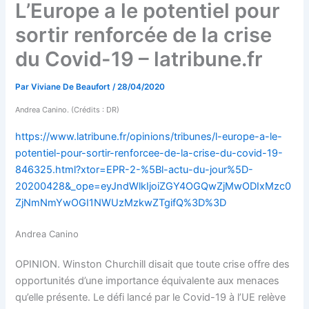
L’Europe a le potentiel pour
sortir renforcée de la crise
du Covid-19 – latribune.fr
Par
Viviane De Beaufort
/
28/04/2020
Andrea Canino. (Crédits : DR)
https://www.latribune.fr/opinions/tribunes/l-europe-a-le-
potentiel-pour-sortir-renforcee-de-la-crise-du-covid-19-
846325.html?xtor=EPR-2-%5Bl-actu-du-jour%5D-
20200428&_ope=eyJndWlkIjoiZGY4OGQwZjMwODIxMzc0
ZjNmNmYwOGI1NWUzMzkwZTgifQ%3D%3D
Andrea Canino
OPINION. Winston Churchill disait que toute crise offre des
opportunités d’une importance équivalente aux menaces
qu’elle présente. Le défi lancé par le Covid-19 à l’UE relève