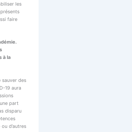
iliser les
 présents
si faire
ndémie.
s
 à la
e sauver des
D-19 aura
ssions
’une part
as disparu
étences
e ou d’autres