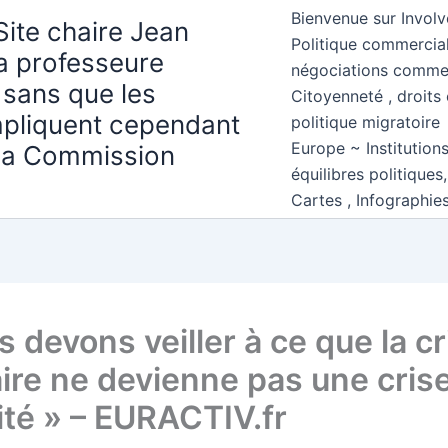
Bienvenue sur Involv
Site chaire Jean
Politique commercial
la professeure
négociations comme
 sans que les
Citoyenneté , droits 
mpliquent cependant
politique migratoire
Europe ~ Institution
 la Commission
équilibres politiques
Cartes , Infographie
 devons veiller à ce que la cr
aire ne devienne pas une cris
ité » – EURACTIV.fr