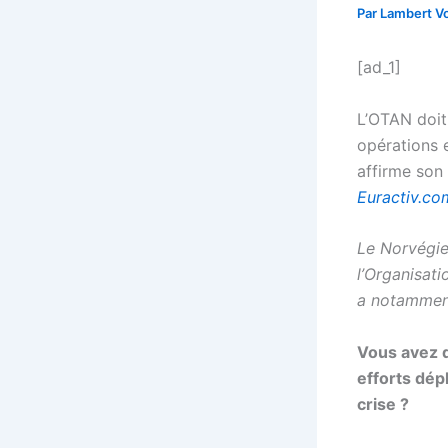
Par
Lambert Vo
[ad_1]
L’OTAN doit
opérations 
affirme son
Euractiv.co
Le Norvégie
l’Organisati
a notamment
Vous avez q
efforts dép
crise ?