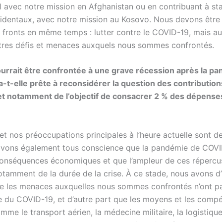
l avec notre mission en Afghanistan ou en contribuant à stab
identaux, avec notre mission au Kosovo. Nous devons être
 fronts en même temps : lutter contre le COVID-19, mais aus
tres défis et menaces auxquels nous sommes confrontés.
urrait être confrontée à une grave récession après la pa
-t-elle prête à reconsidérer la question des contribution
et notamment de l’objectif de consacrer 2 % des dépenses
et nos préoccupations principales à l’heure actuelle sont d
avons également tous conscience que la pandémie de COVI
onséquences économiques et que l’ampleur de ces répercu
tamment de la durée de la crise. À ce stade, nous avons d
e les menaces auxquelles nous sommes confrontés n’ont p
se du COVID-19, et d’autre part que les moyens et les comp
omme le transport aérien, la médecine militaire, la logistiqu