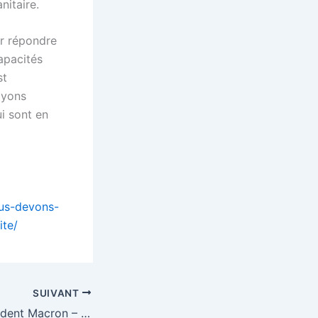
nitaire.
ur répondre
capacités
st
oyons
ui sont en
ous-devons-
ite/
SUIVANT
Interview du Président Macron – Financial Times: Coronavirus – « Moment de vérité » de l’Europe