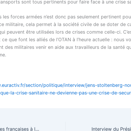
nsports sont tous pertinents pour faire face à une crise sa
ns les forces armées n’est donc pas seulement pertinent po
 militaire, cela permet à la société civile de se doter de 
ui peuvent être utilisées lors de crises comme celle-ci. C’e
ce que font les alliés de l’OTAN à l’heure actuelle : nous v
des militaires venir en aide aux travailleurs de la santé q
ne.
.euractiv.fr/section/politique/interview/jens-stoltenberg-n
e-que-la-crise-sanitaire-ne-devienne-pas-une-crise-de-secur
Les multinationales françaises à l’offensive contre la transition écologique – bastamag.net