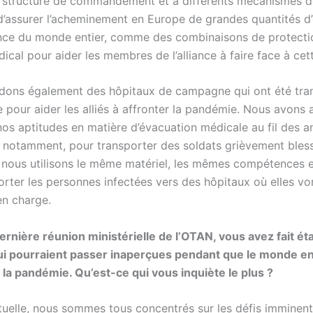
a structure de commandement et à différents mécanismes d
d’assurer l’acheminement en Europe de grandes quantités 
ce du monde entier, comme des combinaisons de protecti
ical pour aider les membres de l’alliance à faire face à cett
ons également des hôpitaux de campagne qui ont été tra
 pour aider les alliés à affronter la pandémie. Nous avons 
os aptitudes en matière d’évacuation médicale au fil des a
 notamment, pour transporter des soldats grièvement bles
, nous utilisons le même matériel, les mêmes compétences 
orter les personnes infectées vers des hôpitaux où elles vo
en charge.
dernière réunion ministérielle de l’OTAN, vous avez fait ét
i pourraient passer inaperçues pendant que le monde ent
r la pandémie. Qu’est-ce qui vous inquiète le plus ?
ctuelle, nous sommes tous concentrés sur les défis imminen