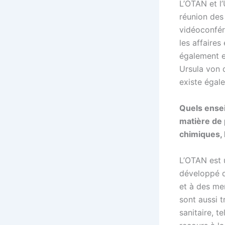
L’OTAN et l
réunion des 
vidéoconfér
les affaires
également e
Ursula von d
existe égale
Quels ensei
matière de 
chimiques, 
L’OTAN est u
développé d
et à des me
sont aussi t
sanitaire, 