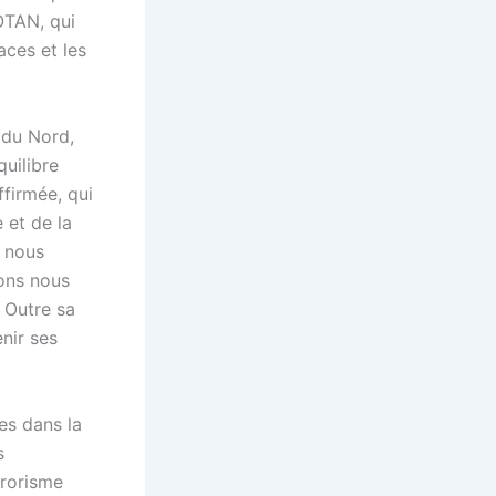
’OTAN, qui
aces et les
e du Nord,
uilibre
firmée, qui
 et de la
s nous
ons nous
. Outre sa
enir ses
es dans la
s
rrorisme