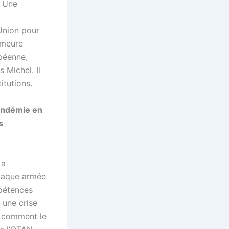
. Une
’Union pour
demeure
péenne,
 Michel. Il
itutions.
pandémie en
s
 a
ttaque armée
pétences
e une crise
r comment le