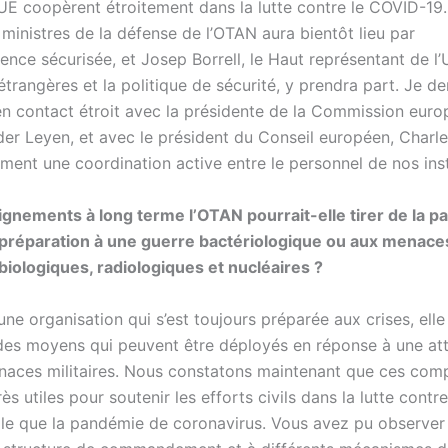
’UE coopèrent étroitement dans la lutte contre le COVID-19
ministres de la défense de l’OTAN aura bientôt lieu par
ence sécurisée, et Josep Borrell, le Haut représentant de l
 étrangères et la politique de sécurité, y prendra part. Je 
n contact étroit avec la présidente de la Commission euro
er Leyen, et avec le président du Conseil européen, Charles
ment une coordination active entre le personnel de nos inst
gnements à long terme l’OTAN pourrait-elle tirer de la 
préparation à une guerre bactériologique ou aux menace
biologiques, radiologiques et nucléaires ?
ne organisation qui s’est toujours préparée aux crises, elle
es moyens qui peuvent être déployés en réponse à une a
naces militaires. Nous constatons maintenant que ces com
rès utiles pour soutenir les efforts civils dans la lutte contr
telle que la pandémie de coronavirus. Vous avez pu observe