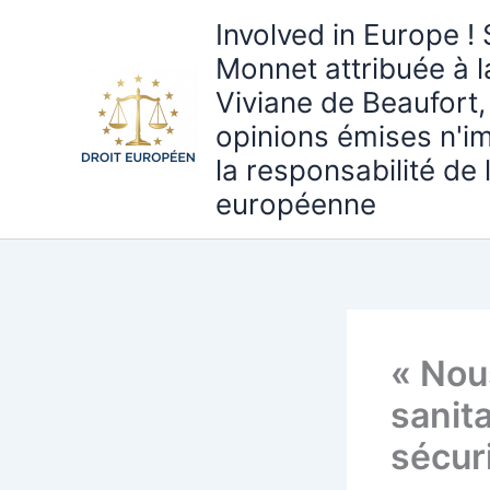
Aller
Involved in Europe ! 
au
Monnet attribuée à 
contenu
Viviane de Beaufort,
opinions émises n'i
la responsabilité de
européenne
« Nous
sanit
sécur