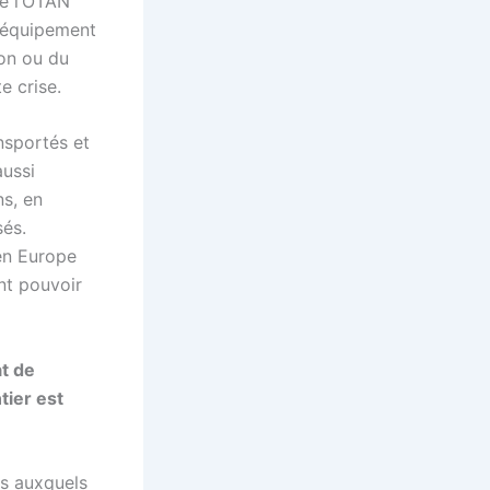
e l’OTAN
d’équipement
on ou du
e crise.
nsportés et
aussi
ns, en
sés.
en Europe
nt pouvoir
at de
ier est
ts auxquels