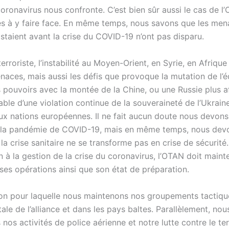
coronavirus nous confronte. C’est bien sûr aussi le cas de l
liés à y faire face. En même temps, nous savons que les men
istaient avant la crise du COVID-19 n’ont pas disparu.
rroriste, l’instabilité au Moyen-Orient, en Syrie, en Afriqu
naces, mais aussi les défis que provoque la mutation de l’éq
 pouvoirs avec la montée de la Chine, ou une Russie plus af
ble d’une violation continue de la souveraineté de l’Ukraine
ux nations européennes. Il ne fait aucun doute nous devon
 la pandémie de COVID-19, mais en même temps, nous dev
la crise sanitaire ne se transforme pas en crise de sécurité
n à la gestion de la crise du coronavirus, l’OTAN doit maint
ses opérations ainsi que son état de préparation.
ison pour laquelle nous maintenons nos groupements tactiqu
tale de l’alliance et dans les pays baltes. Parallèlement, nou
nos activités de police aérienne et notre lutte contre le te