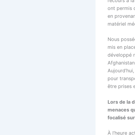
recours à l
ont permis 
en provenan
matériel méd
Nous posséd
mis en place
développé n
Afghanistan
Aujourd’hui
pour transp
être prises 
Lors de la 
menaces qu
focalisé su
À l’heure a