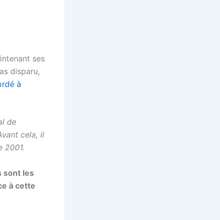
intenant ses
as disparu,
ordé à
al de
vant cela, il
e 2001.
 sont les
ce à cette