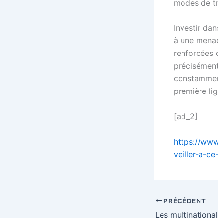
modes de tra
Investir da
à une menace
renforcées q
précisément 
constamment 
première lig
[ad_2]
https://www
veiller-a-c
PRÉCÉDENT