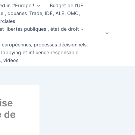
ed in #Europe !
Budget de l’UE
e , douanes ,Trade, IDE, ALE, OMC,
rciales
et libertés publiques , état de droit ~
s européennes, processus décisionnels,
, lobbying et influence responsable
s, videos
ise
e de