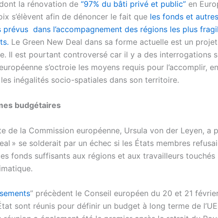
dont la rénovation de
“97% du bâti privé et public”
en Euro
ix s’élèvent afin de dénoncer le fait que
les fonds et autre
prévus dans l’accompagnement des régions les plus fragil
ts.
Le Green New Deal dans sa forme actuelle est un projet
e. Il est pourtant controversé car il y a des interrogations su
européenne s’octroie les moyens requis pour l’accomplir, en
les inégalités socio-spatiales dans son territoire.
mes budgétaires
te de la Commission européenne, Ursula von der Leyen, a 
eal » se solderait par un échec si les États membres refusa
es fonds suffisants aux régions et aux travailleurs touchés 
limatique.
ssements
” précèdent le Conseil européen du 20 et 21 févrie
État sont réunis pour définir un budget à long terme de l’U