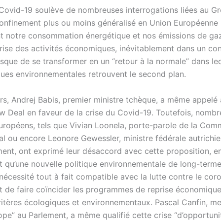
 Covid-19 soulève de nombreuses interrogations liées au 
 confinement plus ou moins généralisé en Union Européenne
t notre consommation énergétique et nos émissions de gaz
eprise des activités économiques, inévitablement dans un co
isque de se transformer en un “retour à la normale” dans leq
ues environnementales retrouvent le second plan.
rs, Andrej Babis, premier ministre tchèque, a même appelé à
w Deal en faveur de la crise du Covid-19. Toutefois, nombr
européens, tels que Vivian Loonela, porte-parole de la Com
al ou encore Leonore Gewessler, ministre fédérale autrichi
ment, ont exprimé leur désaccord avec cette proposition, e
 qu’une nouvelle politique environnementale de long-terme
écessité tout à fait compatible avec la lutte contre le coro
est de faire coïncider les programmes de reprise économiqu
itères écologiques et environnementaux. Pascal Canfin, m
pe” au Parlement, a même qualifié cette crise “d’opportuni