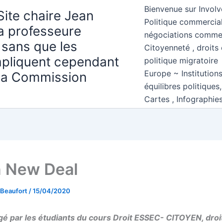
Bienvenue sur Involv
Site chaire Jean
Politique commercial
la professeure
négociations comme
 sans que les
Citoyenneté , droits 
mpliquent cependant
politique migratoire
Europe ~ Institution
 la Commission
équilibres politiques
Cartes , Infographie
 New Deal
 Beaufort
/
15/04/2020
igé par les étudiants du cours Droit ESSEC- CITOYEN, droi