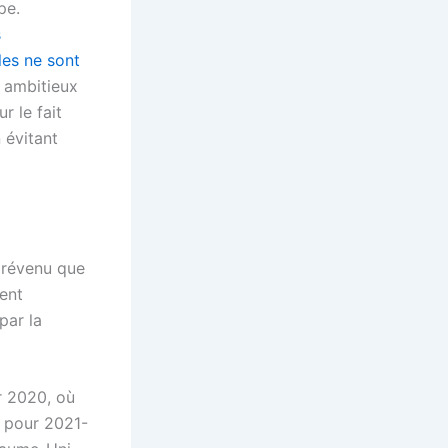
pe.
s
es ne sont
 ambitieux
r le fait
 évitant
prévenu que
ient
par la
r 2020, où
E pour 2021-