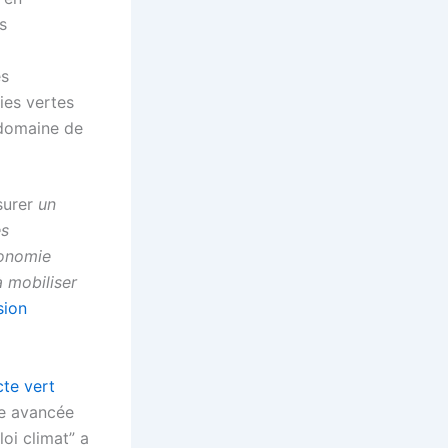
s
es
ies vertes
 domaine de
surer
un
es
conomie
à mobiliser
sion
te vert
ne avancée
loi climat” a