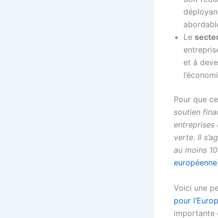
déployant
abordable
Le
secteu
entrepris
et à deve
l’économi
Pour que ce 
soutien fina
entreprises 
verte. Il s’
au moins 100
européenne
Voici une p
pour l’Euro
importante d