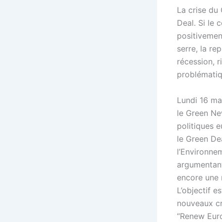
La crise du
Deal. Si le
positivemen
serre, la r
récession, r
problématiq
Lundi 16 ma
le Green Ne
politiques 
le Green De
l’Environne
argumentant
encore une n
L’objectif 
nouveaux cr
“Renew Euro