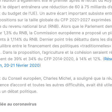
e réunion a également été le premier après le retrait du R
t le départ entraînera une réduction de 60 à 75 milliards d
 du budget de l’UE). Un autre écart important subsiste entr
 positions sur la taille globale du CFP 2021-2027 exprimées
 du revenu national brut (RNB). Alors que le Parlement d
r 1,3% du RNB, la Commission européenne a proposé un p
ts à 1,114% du RNB. Dernier point très débattu dans les di
uilibre entre le financement des politiques «traditionnelles»
Dans la proposition, l’agriculture et la cohésion seraient r
ent de 39% et 34% du CFP 2014-2020, à 14% et 12%. (
Résu
n, 20-21 février 2020
)
t du Conseil européen, Charles Michel, a souligné que la ré
ence d’accord et toutes les autres difficultés, avait été utile
 un débat politique.
 liée au coronavirus