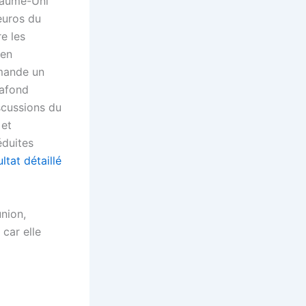
oyaume-Uni
’euros du
e les
 en
emande un
lafond
scussions du
 et
éduites
ltat détaillé
union,
 car elle