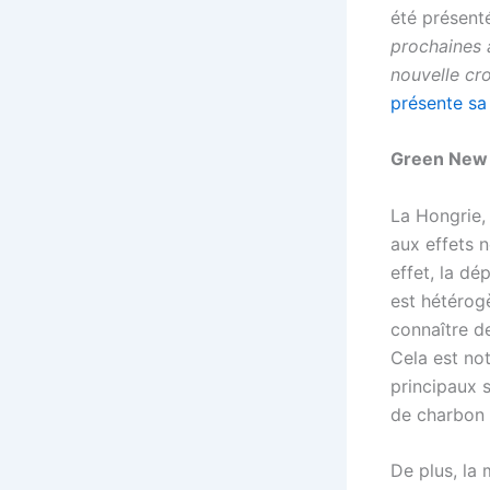
été présent
prochaines 
nouvelle cr
présente sa
Green New D
La Hongrie,
aux effets 
effet, la dé
est hétérog
connaître d
Cela est no
principaux s
de charbon 
De plus, la