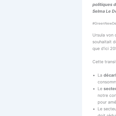
politiques 
Selma Le D
#GreenNewDeal
Ursula von 
souhaitait d
que d’ici 20
Cette trans
La
décar
consommat
Le
secte
notre con
pour amél
Le secte
doit rédu