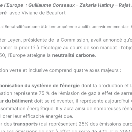
de l’Europe : Guillaume Corseaux – Zakaria Hatimy – Rajat
oré
avec Viviane de Beaufort
 #neutralitécarbone #Unioneuropéenne #politiqueenvironnementale 
der Leyen, présidente de la Commission, avait annoncé qu’e
onner la priorité à l’écologie au cours de son mandat ; l’obje
50, l’Europe atteigne la
neutralité carbone
.
ition verte et inclusive comprend quatre axes majeurs :
bonisation du système de l’énergie
dont la production et l
ion représente 75 % de l’émission de gaz à effet de serre
ur du bâtiment
doit se réinventer, il représente aujourd’hui
sommation énergétique. Il y aura ainsi de nombreuses rén
iorer leur efficacité énergétique.
ur des
transports
(qui représentent 25% des émissions eur
ire ses émissions de gaz à effet de serre de 90% d’ici 2050