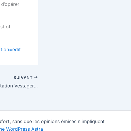
n d’opérer
ist of
tion=edit
SUIVANT
La difficile cohabitation Vestager / Breton
fort, sans que les opinions émises n'impliquent
e WordPress Astra