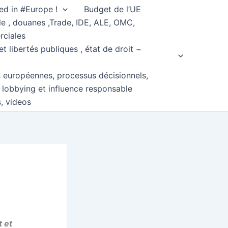
ed in #Europe !
Budget de l’UE
e , douanes ,Trade, IDE, ALE, OMC,
rciales
et libertés publiques , état de droit ~
s européennes, processus décisionnels,
, lobbying et influence responsable
s, videos
t et