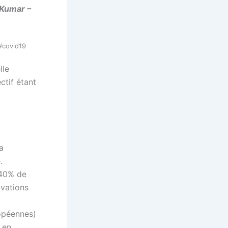
 Kumar –
#covid19
lle
ctif étant
a
.
 40% de
ovations
opéennes)
 en