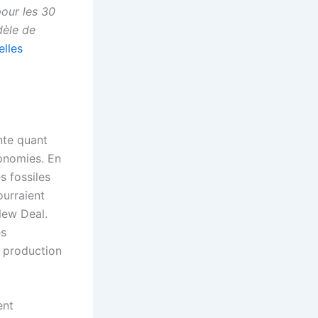
our les 30
dèle de
elles
nte quant
conomies. En
s fossiles
ourraient
New Deal.
es
la production
ent