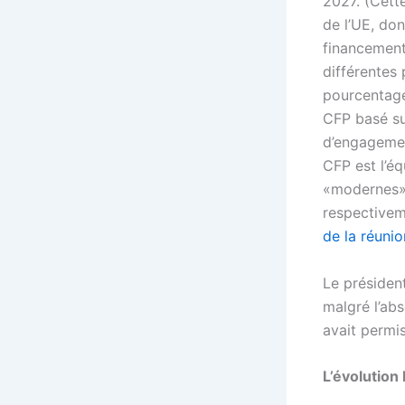
2027. (Cett
de l’UE, don
financement
différentes
pourcentage
CFP basé su
d’engagemen
CFP est l’éq
«modernes». 
respectivem
de la réunio
Le présiden
malgré l’abs
avait permis
L’évolution