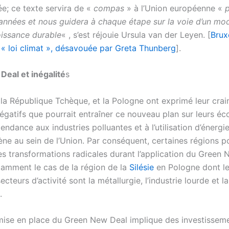
ée; ce texte servira de «
compas
» à l’Union européenne «
p
années et nous guidera à chaque étape sur la voie d’un mo
oissance durable
« , s’est réjouie Ursula van der Leyen. [
Brux
 « loi climat », désavouée par Greta Thunberg
].
eal et inégalité
s
 la République Tchèque, et la Pologne ont exprimé leur crai
négatifs que pourrait entraîner ce nouveau plan sur leurs é
pendance aux industries polluantes et à l’utilisation d’énergie
ène au sein de l’Union. Par conséquent, certaines régions p
es transformations radicales durant l’application du Green 
tamment le cas de la région de la
Silésie
en Pologne dont l
ecteurs d’activité sont la métallurgie, l’industrie lourde et 
.
 mise en place du Green New Deal implique des investissem