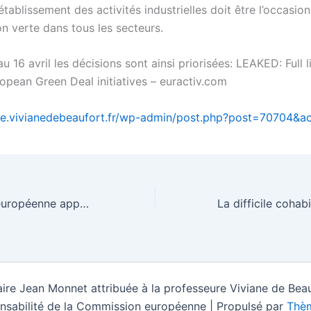
rétablissement des activités industrielles doit être l’occasio
on verte dans tous les secteurs.
u 16 avril les décisions sont ainsi priorisées: LEAKED: Full l
opean Green Deal initiatives – euractiv.com
pe.vivianedebeaufort.fr/wp-admin/post.php?post=70704&ac
La Commission européenne appelle à une sortie coordonnée du confinement – EURACTIV.fr
ire Jean Monnet attribuée à la professeure Viviane de Beau
nsabilité de la Commission européenne | Propulsé par
Thèm