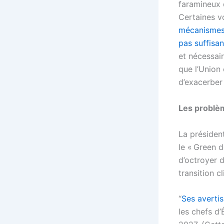
faramineux 
Certaines vo
mécanismes 
pas suffisan
et nécessair
que l’Union 
d’exacerber 
Les problè
La présiden
le « Green d
d’octroyer d
transition c
“
Ses averti
les chefs d’