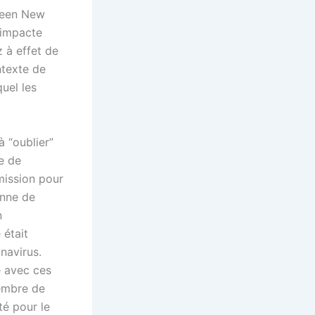
Green New
 impacte
 à effet de
ntexte de
uel les
 “oublier”
e de
mission pour
enne de
n
 était
navirus.
e avec ces
embre de
té pour le