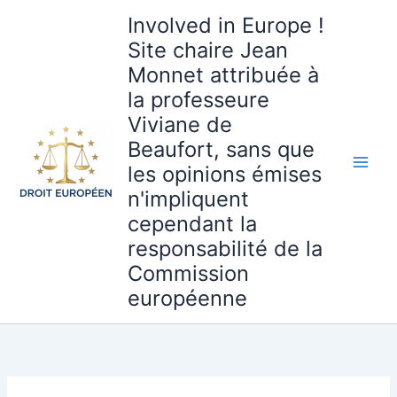
Aller
Involved in Europe !
au
Site chaire Jean
contenu
Monnet attribuée à
la professeure
Viviane de
Beaufort, sans que
les opinions émises
n'impliquent
cependant la
responsabilité de la
Commission
européenne