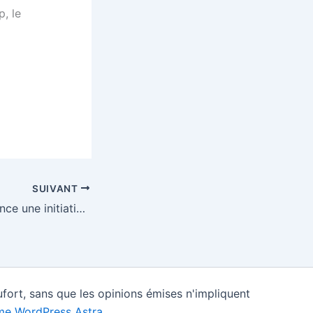
, le
SUIVANT
La Commission lance une initiative de soutien du chômage partiel dans les EM – aefinfo.fr
fort, sans que les opinions émises n'impliquent
e WordPress Astra