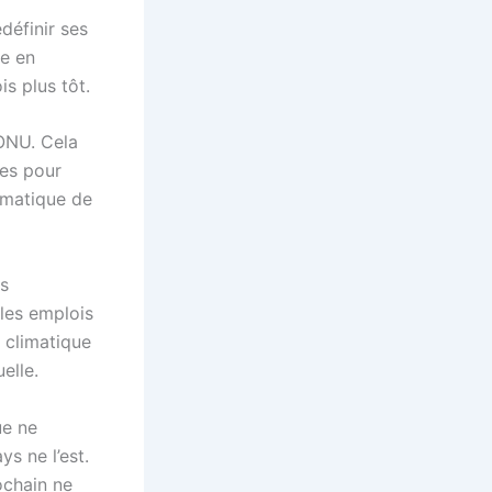
définir ses
ue en
s plus tôt.
’ONU. Cela
ues pour
limatique de
es
 les emplois
e climatique
elle.
ue ne
ys ne l’est.
ochain ne