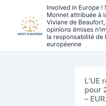
Aller
Involved in Europe ! 
au
Monnet attribuée à 
contenu
Viviane de Beaufort,
opinions émises n'i
la responsabilité de
européenne
L’UE r
pour 
– EUR