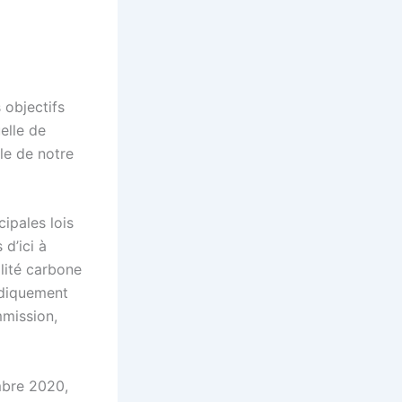
 objectifs
elle de
le de notre
ipales lois
 d’ici à
lité carbone
ridiquement
mmission,
mbre 2020,