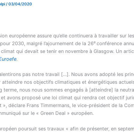
lpi
/
03/04/2020
n européenne assure qu’elle continuera à travailler sur les
e
 pour 2030, malgré l’ajournement de la 26
conférence annu
 climat qui devait se tenir en novembre à Glasgow. Un artic
Euroefe
.
lentirons pas notre travail […]. Nous avons adopté les princ
 atteindre nos objectifs climatiques et énergétiques actuels
g terme, nous nous sommes engagés à [atteindre] la neutra
 et avons proposé une loi climat qui rendra cet objectif ju
t », déclare Frans Timmermans, le vice-président de la Co
muniqué sur le « Green Deal » européen.
européen poursuit ses travaux « afin de présenter, en septe