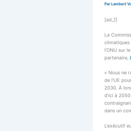
Par
Lambert Vo
[ad_1]
La Commissio
climatiques
l’ONU sur le
partenaire,
« Nous ne ra
de l’UE pour
2030. À lon
d’ici à 2050
contraignan
dans un com
L’exécutif 