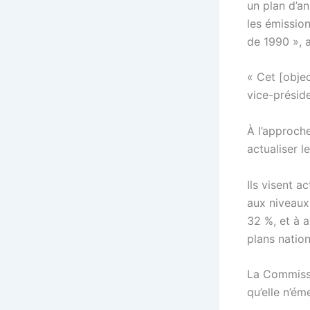
un plan d’an
les émissio
de 1990 », a
« Cet [objec
vice-préside
À l’approch
actualiser l
Ils visent 
aux niveaux
32 %, et à a
plans natio
La Commissio
qu’elle n’é