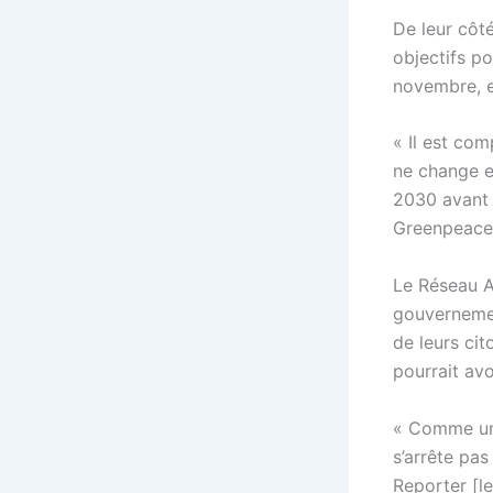
De leur côté
objectifs p
novembre, et
« Il est com
ne change en
2030 avant l
Greenpeace
Le Réseau A
gouvernement
de leurs cit
pourrait avo
« Comme un 
s’arrête pas
Reporter [le