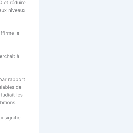
0 et réduire
 aux niveaux
ffirme le
erchait à
par rapport
elables de
tudiait les
itions.
i signifie