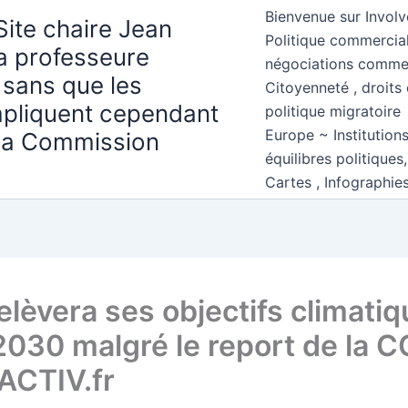
Bienvenue sur Involv
Site chaire Jean
Politique commercial
la professeure
négociations comme
 sans que les
Citoyenneté , droits 
mpliquent cependant
politique migratoire
Europe ~ Institution
 la Commission
équilibres politiques
Cartes , Infographie
elèvera ses objectifs climati
2030 malgré le report de la 
ACTIV.fr