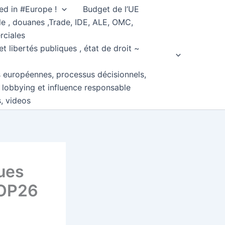
ed in #Europe !
Budget de l’UE
e , douanes ,Trade, IDE, ALE, OMC,
rciales
et libertés publiques , état de droit ~
s européennes, processus décisionnels,
, lobbying et influence responsable
s, videos
ques
COP26