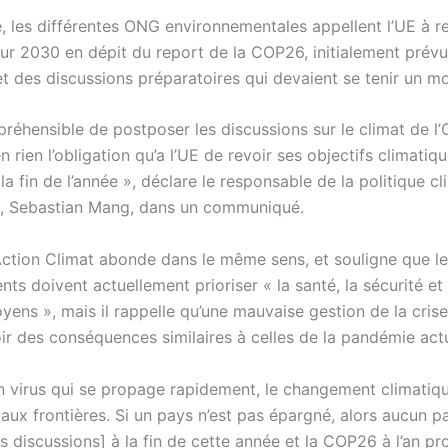
, les différentes ONG environnementales appellent l’UE à re
our 2030 en dépit du report de la COP26, initialement prév
 des discussions préparatoires qui devaient se tenir un moi
préhensible de postposer les discussions sur le climat de l
 rien l’obligation qu’a l’UE de revoir ses objectifs climatiq
a fin de l’année », déclare le responsable de la politique c
, Sebastian Mang, dans un communiqué.
ction Climat abonde dans le même sens, et souligne que l
s doivent actuellement prioriser « la santé, la sécurité et
oyens », mais il rappelle qu’une mauvaise gestion de la cris
ir des conséquences similaires à celles de la pandémie actu
virus qui se propage rapidement, le changement climatiq
 aux frontières. Si un pays n’est pas épargné, alors aucun pa
s discussions] à la fin de cette année et la COP26 à l’an pr