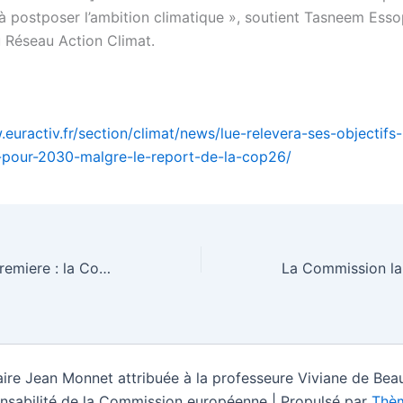
 à postposer l’ambition climatique », soutient Tasneem Essop
u Réseau Action Climat.
euractiv.fr/section/climat/news/lue-relevera-ses-objectifs-
-pour-2030-malgre-le-report-de-la-cop26/
Covid-19 : Une premiere : la Commission encourage les État à contrôler les IDE – latribune.fr
ire Jean Monnet attribuée à la professeure Viviane de Beau
nsabilité de la Commission européenne | Propulsé par
Thèm