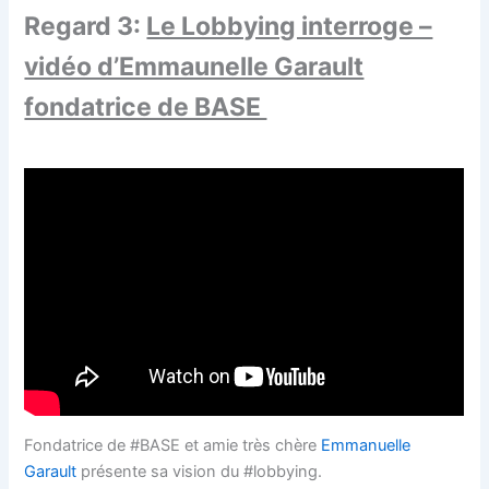
Regard 3:
Le Lobbying interroge –
vidéo d’Emmaunelle Garault
fondatrice de BASE
Fondatrice de #BASE et amie très chère
Emmanuelle
Garault
présente sa vision du #lobbying.