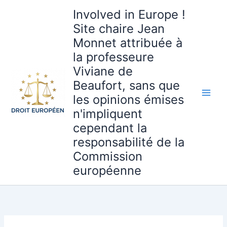
Aller
Involved in Europe !
au
Site chaire Jean
contenu
Monnet attribuée à
la professeure
Viviane de
Beaufort, sans que
les opinions émises
n'impliquent
cependant la
responsabilité de la
Commission
européenne