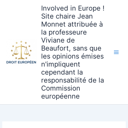
Aller
Involved in Europe !
au
Site chaire Jean
contenu
Monnet attribuée à
la professeure
Viviane de
Beaufort, sans que
les opinions émises
n'impliquent
cependant la
responsabilité de la
Commission
européenne