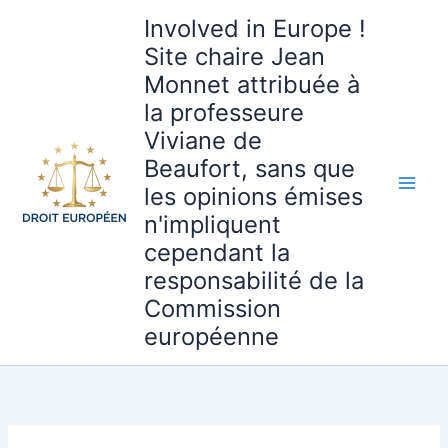
Aller
Involved in Europe !
au
Site chaire Jean
contenu
Monnet attribuée à
la professeure
Viviane de
Beaufort, sans que
les opinions émises
n'impliquent
cependant la
responsabilité de la
Commission
européenne