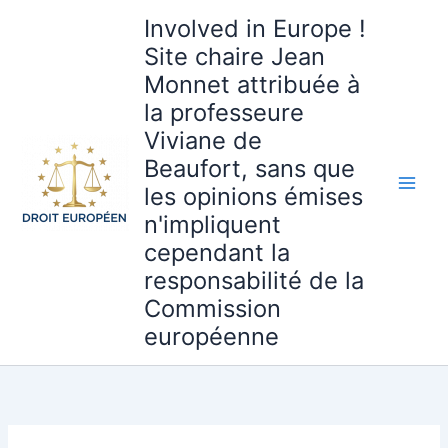
Aller
Involved in Europe !
au
Site chaire Jean
contenu
Monnet attribuée à
la professeure
Viviane de
Beaufort, sans que
les opinions émises
n'impliquent
cependant la
responsabilité de la
Commission
européenne