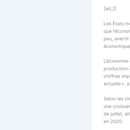
[ad_1]
Les États m
que l’écono
peu, averti
économique
L’économie 
production 
chiffres imp
actuelle », 
Selon les ch
une croissa
de juillet, 
en 2020.