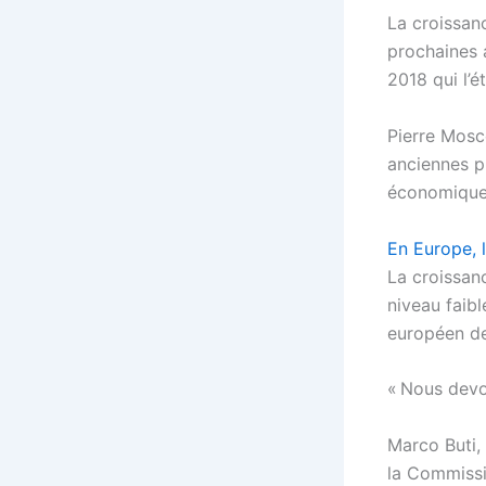
La croissan
prochaines a
2018 qui l’é
Pierre Mosco
anciennes p
économique 
En Europe, l
La croissanc
niveau faibl
européen de 
« Nous devon
Marco Buti, 
la Commissi