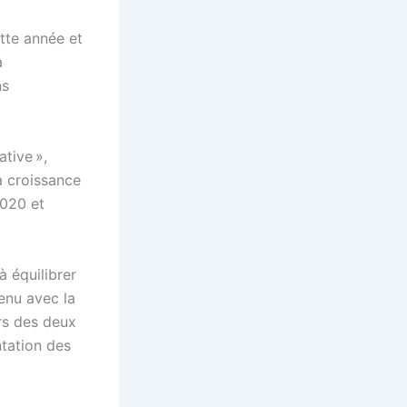
tte année et
à
ns
tive »,
La croissance
2020 et
 équilibrer
enu avec la
rs des deux
ntation des