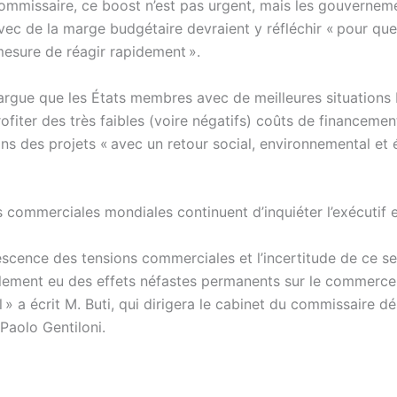
commissaire, ce boost n’est pas urgent, mais les gouvernem
vec de la marge budgétaire devraient y réfléchir « pour qu
esure de réagir rapidement ».
argue que les États membres avec de meilleures situations
ofiter des très faibles (voire négatifs) coûts de financement
dans des projets « avec un retour social, environnemental e
s commerciales mondiales continuent d’inquiéter l’exécutif 
escence des tensions commerciales et l’incertitude de ce se
lement eu des effets néfastes permanents sur le commerce
l » a écrit M. Buti, qui dirigera le cabinet du commissaire d
Paolo Gentiloni.