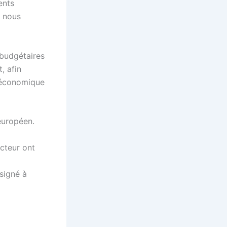
ents
e nous
 budgétaires
, afin
t économique
européen.
cteur ont
ésigné à