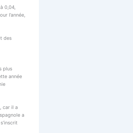
à 0,04,
our l’année,
t des
s plus
ette année
mie
 car il a
espagnole a
’inscrit