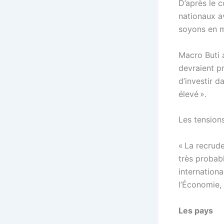
D’après le 
nationaux a
soyons en m
Macro Buti 
devraient pr
d’investir 
élevé ».
Les tension
« La recrud
très probab
internationa
l’Économie, 
Les pays