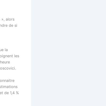
 », alors
ndre de si
ue la
oignent les
’heure
oscovici.
connaitre
stimations
et de 1,4 %