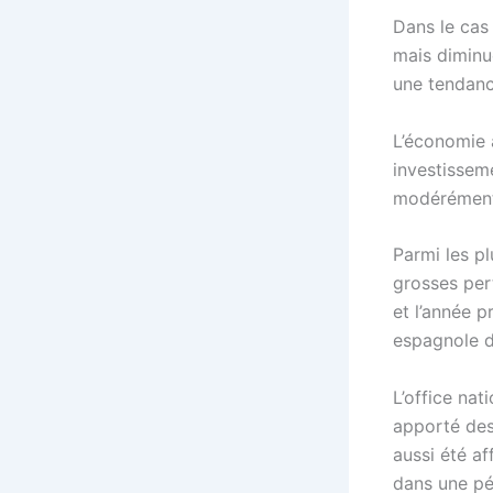
Dans le cas
mais diminu
une tendanc
L’économie 
investissem
modérément 
Parmi les p
grosses pert
et l’année 
espagnole d
L’office nati
apporté des
aussi été af
dans une pé