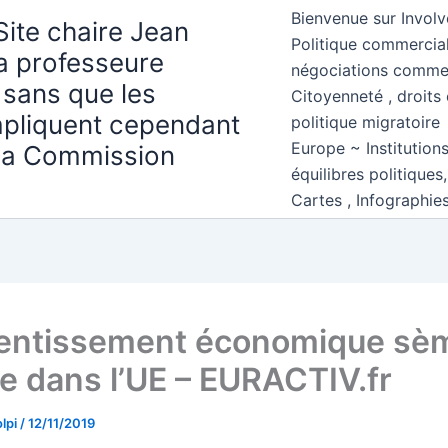
Bienvenue sur Involv
Site chaire Jean
Politique commercial
la professeure
négociations comme
 sans que les
Citoyenneté , droits 
mpliquent cependant
politique migratoire
Europe ~ Institution
 la Commission
équilibres politiques
Cartes , Infographie
lentissement économique sèm
le dans l’UE – EURACTIV.fr
lpi
/
12/11/2019