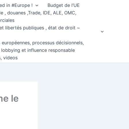
ed in #Europe !
Budget de l’UE
e , douanes ,Trade, IDE, ALE, OMC,
rciales
et libertés publiques , état de droit ~
s européennes, processus décisionnels,
, lobbying et influence responsable
s, videos
e le