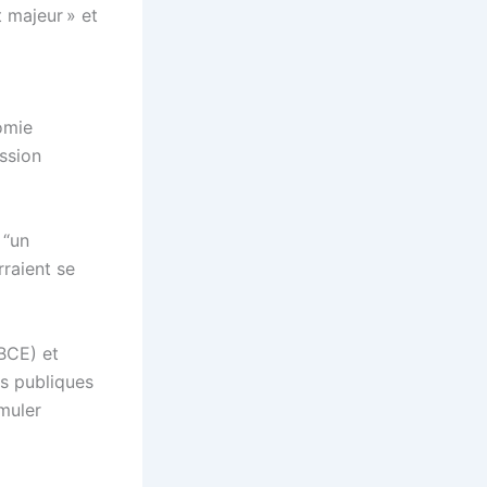
 majeur » et
omie
ession
 “un
rraient se
(BCE) et
es publiques
imuler