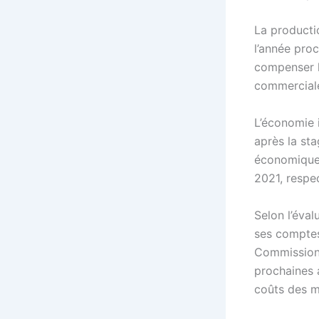
La producti
l’année pro
compenser l
commerciale
L’économie i
après la sta
économique 
2021, respe
Selon l’éva
ses comptes
Commission.
prochaines 
coûts des m