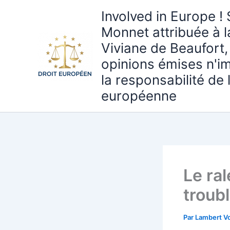
Aller
Involved in Europe ! 
au
Monnet attribuée à 
contenu
Viviane de Beaufort,
opinions émises n'i
la responsabilité de
européenne
Le ra
troub
Par
Lambert Vo