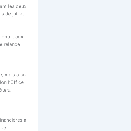
ant les deux
s de juillet
rapport aux
e relance
e, mais à un
lon l’Office
ibune.
inancières à
 ce