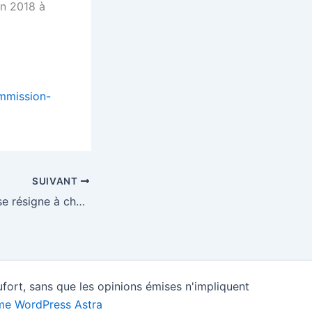
en 2018 à
mmission-
SUIVANT
Le Royaume-Uni se résigne à choisir un commissaire européen – EURACTIV.fr
fort, sans que les opinions émises n'impliquent
e WordPress Astra