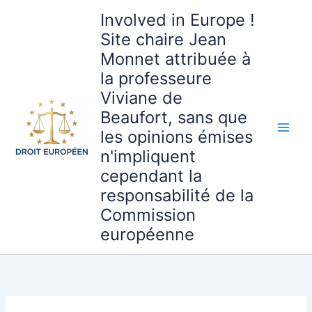
Aller
Involved in Europe !
au
Site chaire Jean
contenu
Monnet attribuée à
la professeure
Viviane de
Beaufort, sans que
les opinions émises
n'impliquent
cependant la
responsabilité de la
Commission
européenne