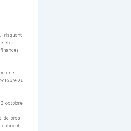
i risquent
te être
 finances
eçu une
 octobre au
22 octobre.
e de près
 national.