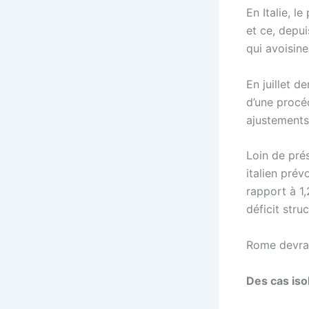
En Italie, 
et ce, depu
qui avoisine
En juillet d
d’une procé
ajustements
Loin de prés
italien prév
rapport à 1,
déficit stru
Rome devrai
Des cas iso