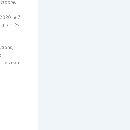
octobre.
2020 le 7
agi après
utions,
e
ur niveau