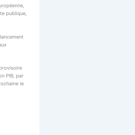
européenne,
te publique,
e lancement
aux
provisoire
on PIB, par
rochaine le