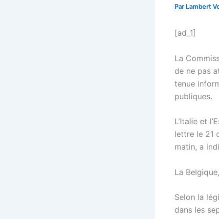
Par
Lambert Vo
[ad_1]
La Commissi
de ne pas at
tenue inform
publiques.
L’Italie et 
lettre le 21
matin, a ind
La Belgique,
Selon la lé
dans les se