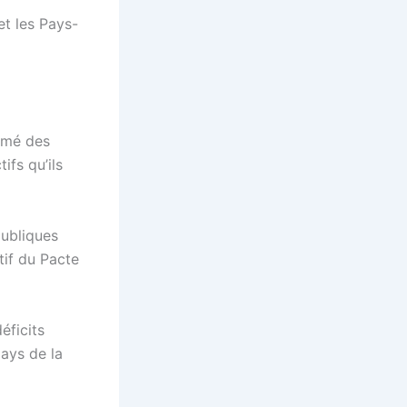
et les Pays-
armé des
ifs qu’ils
publiques
tif du Pacte
éficits
pays de la