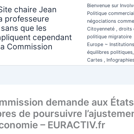
Bienvenue sur Involv
Site chaire Jean
Politique commercial
la professeure
négociations comme
 sans que les
Citoyenneté , droits 
mpliquent cependant
politique migratoire
Europe ~ Institution
 la Commission
équilibres politiques
Cartes , Infographie
mmission demande aux États
es de poursuivre l’ajusteme
économie – EURACTIV.fr