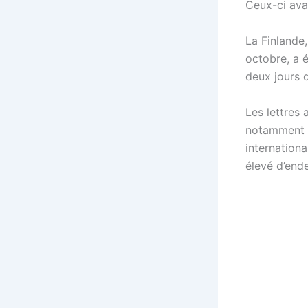
Ceux-ci avai
La Finlande
octobre, a é
deux jours d
Les lettres 
notamment l
internationa
élevé d’end