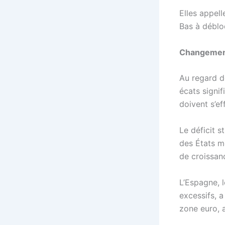
Elles appel
Bas à déblo
Changement
Au regard d
écats signifi
doivent s’ef
Le déficit s
des États m
de croissanc
L’Espagne, l
excessifs, a
zone euro, a