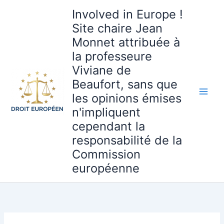
Aller
Involved in Europe !
au
Site chaire Jean
contenu
Monnet attribuée à
la professeure
Viviane de
Beaufort, sans que
les opinions émises
n'impliquent
cependant la
responsabilité de la
Commission
européenne