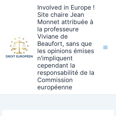
Aller
Involved in Europe !
au
Site chaire Jean
contenu
Monnet attribuée à
la professeure
Viviane de
Beaufort, sans que
les opinions émises
n'impliquent
cependant la
responsabilité de la
Commission
européenne