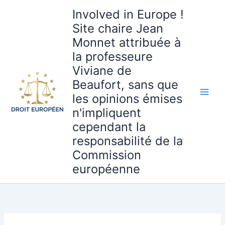
Aller
Involved in Europe !
au
Site chaire Jean
contenu
Monnet attribuée à
la professeure
Viviane de
Beaufort, sans que
les opinions émises
n'impliquent
cependant la
responsabilité de la
Commission
européenne