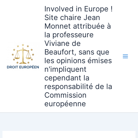
Aller
Involved in Europe !
au
Site chaire Jean
contenu
Monnet attribuée à
la professeure
Viviane de
Beaufort, sans que
les opinions émises
n'impliquent
cependant la
responsabilité de la
Commission
européenne