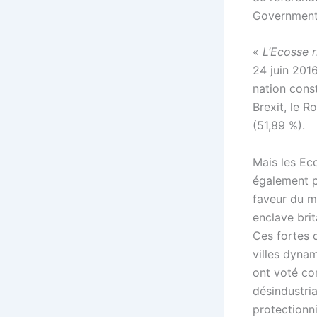
Government 
«
L’Ecosse r
24 juin 2016
nation const
Brexit, le R
(51,89 %).
Mais les Eco
également 
faveur du ma
enclave brit
Ces fortes 
villes dynami
ont voté con
désindustria
protectionn