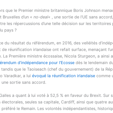
lors que le Premier ministre britannique Boris Johnson mena
t Bruxelles d’un «
no-deal
« , une sortie de l’UE sans accord
tre les répercussions d’une telle décision sur les territoires
u pays ?
ce du résultat du référendum, en 2016, des velléités d’ind
 de réunification irlandaise ont refait surface, menaçant l’un
 La Première ministre écossaise, Nicola Sturgeon, a ainsi 
érendum d’indépendance pour l’Ecosse
dès le lendemain d
 tandis que le Taoiseach (chef du gouvernement) de la Rép
eo Varadkar, a lui
évoqué la réunification irlandaise
comme un
à une sortie sans accord.
alles a quant à lui voté à 52,5 % en faveur du Brexit. Sur 
 électorales, seules sa capitale, Cardiff, ainsi que quatre a
t préféré le Remain. Les volontés indépendantistes, histori