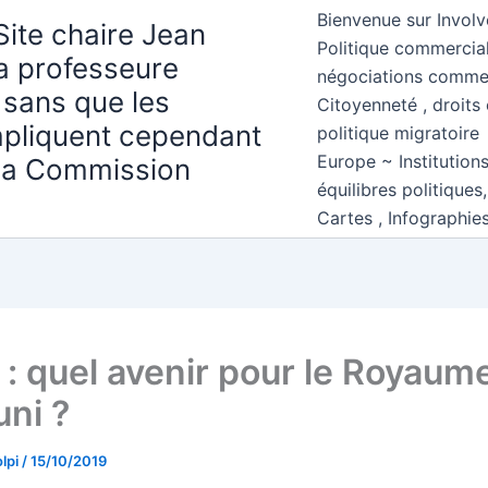
Bienvenue sur Involv
Site chaire Jean
Politique commercial
la professeure
négociations comme
 sans que les
Citoyenneté , droits 
mpliquent cependant
politique migratoire
Europe ~ Institution
 la Commission
équilibres politiques
Cartes , Infographie
 : quel avenir pour le Royaum
uni ?
lpi
/
15/10/2019