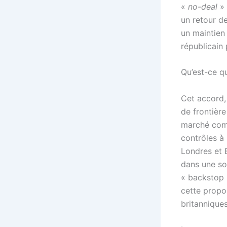
«
no-deal
» 
un retour de
un maintien
républicain 
Qu’est-ce q
Cet accord, 
de frontièr
marché comm
contrôles à 
Londres et 
dans une sor
« backstop »
cette propos
britanniques