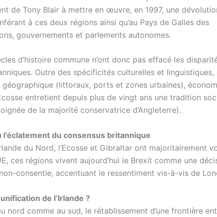
t de Tony Blair à mettre en œuvre, en 1997, une dévolutio
nférant à ces deux régions ainsi qu’au Pays de Galles des
ions, gouvernements et parlements autonomes.
ècles d’histoire commune n’ont donc pas effacé les disparité
anniques. Outre des spécificités culturelles et linguistiques,
e géographique (littoraux, ports et zones urbaines), écono
’Ecosse entretient depuis plus de vingt ans une tradition soci
loignée de la majorité conservatrice d’Angleterre).
u l’éclatement du consensus britannique
Irlande du Nord, l’Ecosse et Gibraltar ont majoritairement v
’UE, ces régions vivent aujourd’hui le Brexit comme une déci
non-consentie, accentuant le ressentiment vis-à-vis de Lon
nification de l’Irlande ?
au nord comme au sud, le rétablissement d’une frontière ent