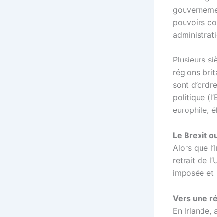
gouvernemen
pouvoirs co
administrat
Plusieurs si
régions brit
sont d’ordr
politique (l
europhile, é
Le Brexit o
Alors que l’
retrait de l
imposée et 
Vers une réu
En Irlande, 