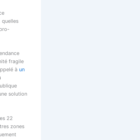
ce
, quelles
 pro-
épendance
ité fragile
appelé à
un
u
ublique
e solution
ses 22
utres zones
quement