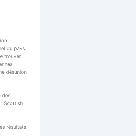
nion
nel du pays.
de trouver
éennes
 une désunion
es résultats
h