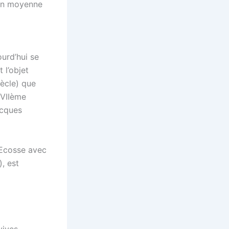
en moyenne
urd’hui se
 l’objet
iècle) que
XVIIème
acques
’Ecosse avec
), est