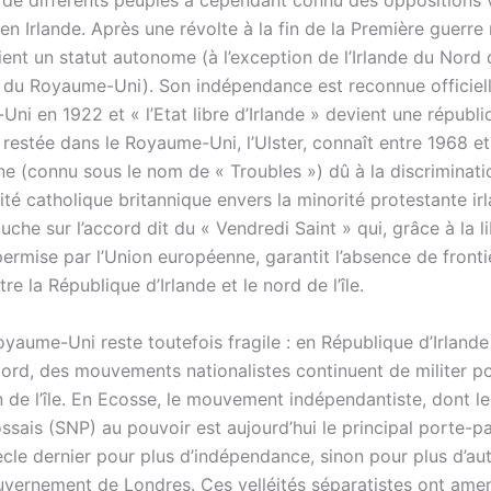
 de différents peuples a cependant connu des oppositions v
n Irlande. Après une révolte à la fin de la Première guerre
tient un statut autonome (à l’exception de l’Irlande du Nor
re du Royaume-Uni). Son indépendance est reconnue officiel
ni en 1922 et « l’Etat libre d’Irlande » devient une républi
 restée dans le Royaume-Uni, l’Ulster, connaît entre 1968 e
rne (connu sous le nom de « Troubles ») dû à la discriminat
ité catholique britannique envers la minorité protestante ir
uche sur l’accord dit du « Vendredi Saint » qui, grâce à la l
permise par l’Union européenne, garantit l’absence de fronti
re la République d’Irlande et le nord de l’île.
Royaume-Uni reste toutefois fragile : en République d’Irlan
Nord, des mouvements nationalistes continuent de militer p
n de l’île. En Ecosse, le mouvement indépendantiste, dont le
ssais (SNP) au pouvoir est aujourd’hui le principal porte-par
ècle dernier pour plus d’indépendance, sinon pour plus d’au
uvernement de Londres. Ces velléités séparatistes ont amen