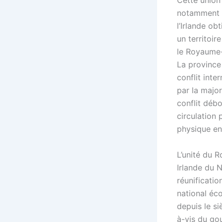
Cette union
notamment e
l’Irlande ob
un territoi
le Royaume-U
La province
conflit inte
par la major
conflit débo
circulation 
physique ent
L’unité du 
Irlande du 
réunificatio
national éco
depuis le si
à-vis du go