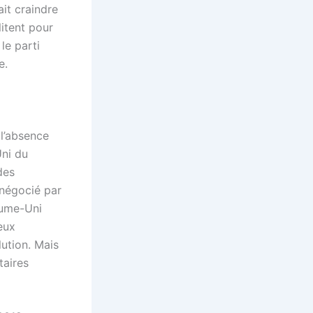
it craindre
litent pour
, le parti
e.
 l’absence
Uni du
des
t négocié par
aume-Uni
eux
lution. Mais
taires