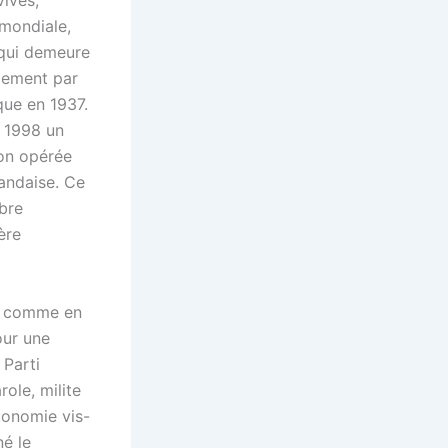
ives,
 mondiale,
d qui demeure
lement par
que en 1937.
t 1998 un
ion opérée
landaise. Ce
ibre
ère
de comme en
our une
 Parti
ole, milite
tonomie vis-
é le