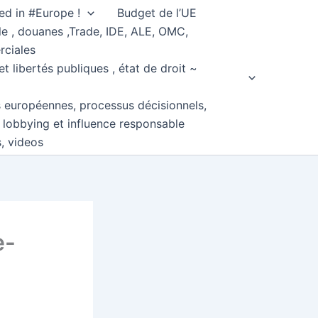
ed in #Europe !
Budget de l’UE
e , douanes ,Trade, IDE, ALE, OMC,
rciales
et libertés publiques , état de droit ~
s européennes, processus décisionnels,
, lobbying et influence responsable
s, videos
e-