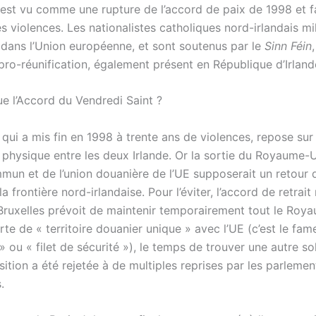
est vu comme une rupture de l’accord de paix de 1998 et fa
s violences. Les nationalistes catholiques nord-irlandais mi
 dans l’Union européenne, et sont soutenus par le
Sinn Féin
pro-réunification, également présent en République d’Irland
ue l’Accord du Vendredi Saint ?
qui a mis fin en 1998 à trente ans de violences, repose sur
e physique entre les deux Irlande. Or la sortie du Royaume-
un et de l’union douanière de l’UE supposerait un retour 
la frontière nord-irlandaise. Pour l’éviter, l’accord de retrai
Bruxelles prévoit de maintenir temporairement tout le Roy
te de « territoire douanier unique » avec l’UE (c’est le fam
 ou « filet de sécurité »), le temps de trouver une autre so
ition a été rejetée à de multiples reprises par les parlemen
.