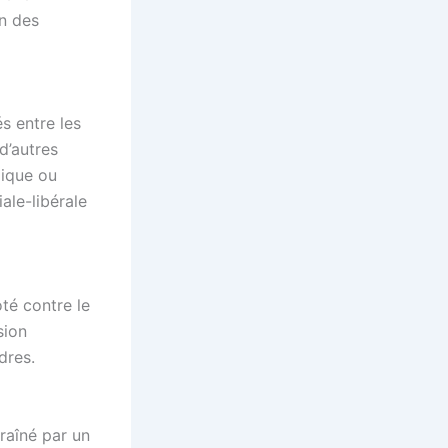
n des
s entre les
 d’autres
mique ou
ale-libérale
oté contre le
sion
dres.
raîné par un