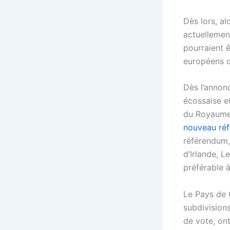
Dès lors, a
actuellemen
pourraient ê
européens d
Dès l’annon
écossaise et
du Royaume.
nouveau réf
référendum,
d’Irlande, L
préférable 
Le Pays de G
subdivisions
de vote, on