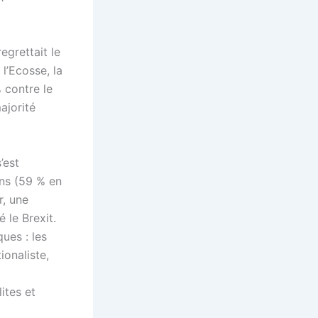
regrettait le
l’Ecosse, la
% contre le
ajorité
’est
ns (59 % en
r, une
 le Brexit.
ues : les
ionaliste,
ites et