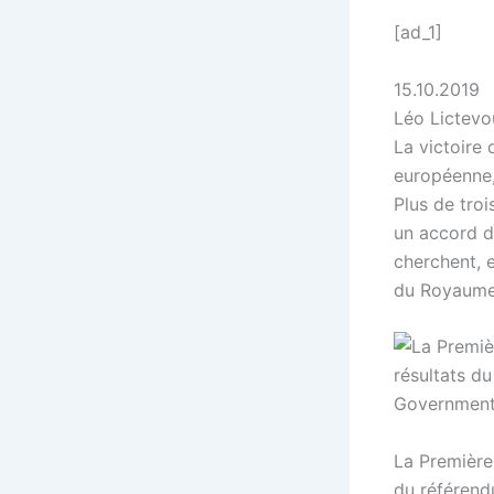
[ad_1]
15.10.2019
Léo Lictevo
La victoire 
européenne, 
Plus de tro
un accord d
cherchent, e
du Royaume
La Première
du référend