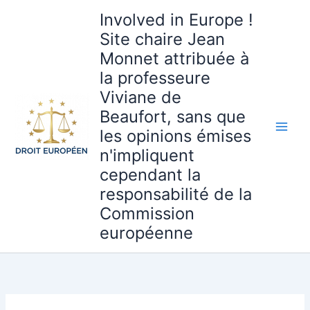
Aller
Involved in Europe !
au
Site chaire Jean
contenu
Monnet attribuée à
la professeure
Viviane de
Beaufort, sans que
les opinions émises
n'impliquent
cependant la
responsabilité de la
Commission
européenne