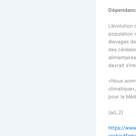
Dépendance
L’évolution 
population 
élevages de
des céréale
alimentaire
devrait s’int
«Nous somm
climatique»
pour la Méd
[ad_2]
https://www
rechauffeme