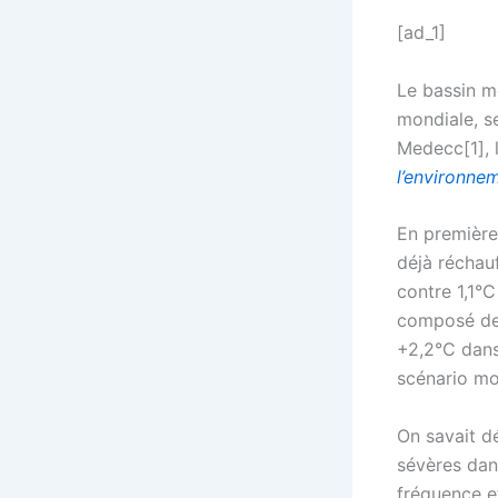
[ad_1]
Le bassin m
mondiale, s
Medecc[1], l
l’environne
En première
déjà réchauf
contre 1,1°
composé de 
+2,2°C dans 
scénario mo
On savait dé
sévères dans
fréquence e