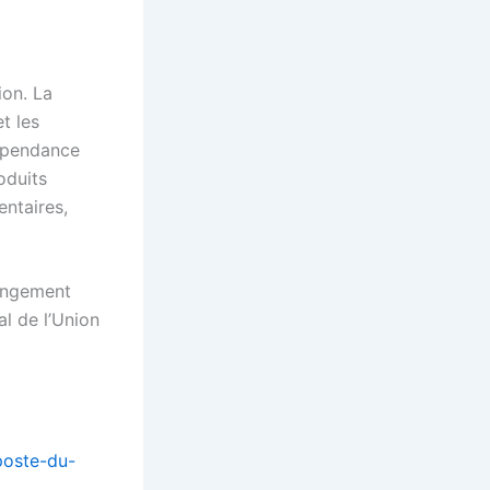
ion. La
t les
dépendance
oduits
entaires,
angement
l de l’Union
poste-du-