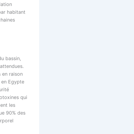
lation
ar habitant
chaines
du bassin,
 attendues.
 en raison
s en Egypte
rité
otoxines qui
ent les
 que 90% des
rporel