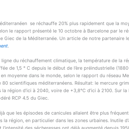
éditerranéen se réchauffe 20% plus rapidement que la mo
elon le rapport présenté le 10 octobre à Barcelone par le r
e Giec de la Méditerranée. Un article de notre partenaire l
ment
.
 ligne du réchauffement climatique, la température de la rég
fée de 1,5 ° C depuis le début de l’ère préindustrielle (188
C en moyenne dans le monde, selon le rapport du réseau M
80 scientifiques méditerranéens. Résultat: le mercure gri
la région d’ici à 2040, voire de +3,8°C d’ici à 2100. Sur la
déré RCP 4.5 du Giec.
jà que les épisodes de canicules allaient être plus fréquent
 la région, en particulier dans les zones urbaines. Inutile d’
t l’intensité des sécheresses ont déjà augmenté depuis 195