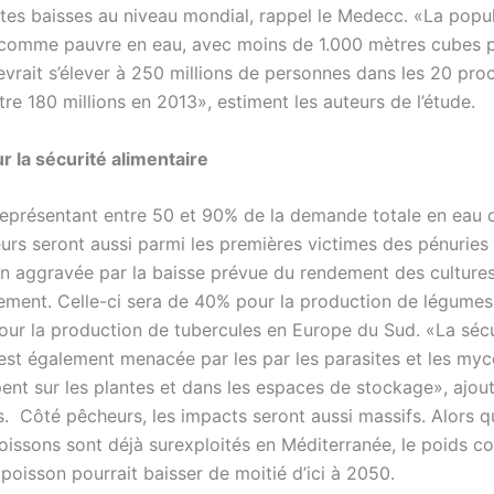
rtes baisses au niveau mondial, rappel le Medecc. «La popu
comme pauvre en eau, avec moins de 1.000 mètres cubes p
evrait s’élever à 250 millions de personnes dans les 20 pro
re 180 millions en 2013», estiment les auteurs de l’étude.
 la sécurité alimentaire
n représentant entre 50 et 90% de la demande totale en eau 
eurs seront aussi parmi les premières victimes des pénuries
on aggravée par la baisse prévue du rendement des cultures
ement. Celle-ci sera de 40% pour la production de légume
our la production de tubercules en Europe du Sud. «La sécu
 est également menacée par les par les parasites et les myc
ent sur les plantes et dans les espaces de stockage», ajout
es. Côté pêcheurs, les impacts seront aussi massifs. Alors
oissons sont déjà surexploités en Méditerranée, le poids co
poisson pourrait baisser de moitié d’ici à 2050.