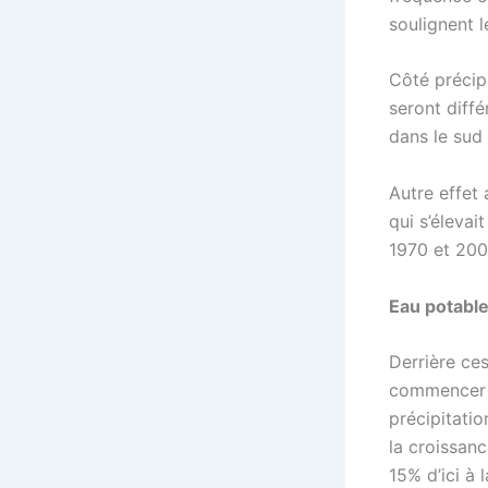
soulignent l
Côté précipi
seront diff
dans le sud 
Autre effet 
qui s’élevai
1970 et 200
Eau potable
Derrière ce
commencer p
précipitati
la croissan
15% d’ici à 