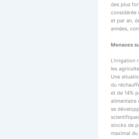
des plus fo
considérée 
et par an, d
années, cont
Menaces sur
L’irrigatio
les agricult
Une situati
du réchauff
et de 14% p
alimentaire
se développ
scientifiqu
stocks de p
maximal du 