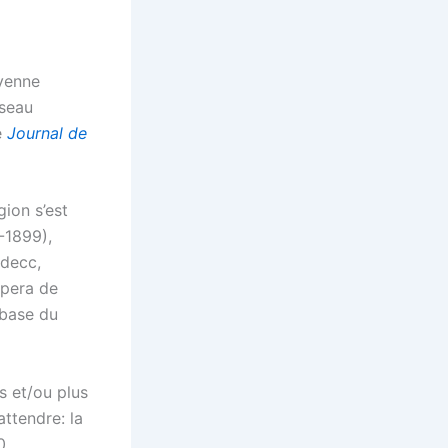
yenne
éseau
e
Journal de
ion s’est
0-1899),
edecc,
mpera de
 base du
s et/ou plus
attendre: la
0,