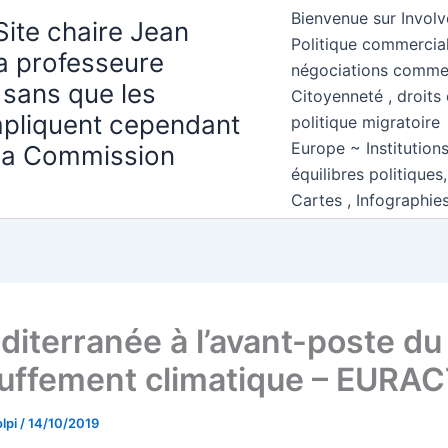
Bienvenue sur Involv
Site chaire Jean
Politique commercial
la professeure
négociations comme
 sans que les
Citoyenneté , droits 
mpliquent cependant
politique migratoire
Europe ~ Institution
 la Commission
équilibres politiques
Cartes , Infographie
diterranée à l’avant-poste du
uffement climatique – EURACT
lpi
/
14/10/2019