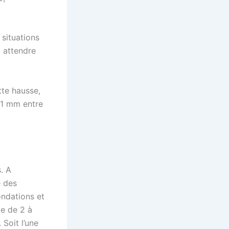
 situations
à attendre
tte hausse,
1,1 mm entre
. A
e des
ondations et
te de 2 à
 Soit l’une