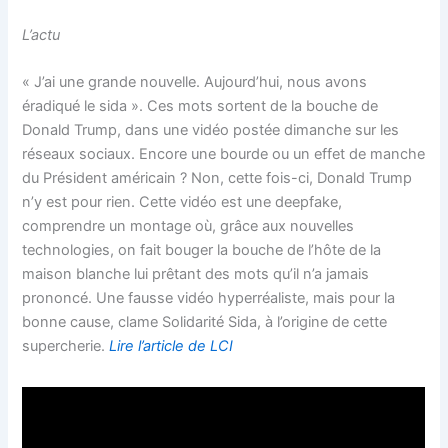
L’actu
« J’ai une grande nouvelle. Aujourd’hui, nous avons
éradiqué le sida ». Ces mots sortent de la bouche de
Donald Trump, dans une vidéo postée dimanche sur les
réseaux sociaux. Encore une bourde ou un effet de manche
du Président américain ? Non, cette fois-ci, Donald Trump
n’y est pour rien. Cette vidéo est une deepfake,
comprendre un montage où, grâce aux nouvelles
technologies, on fait bouger la bouche de l’hôte de la
maison blanche lui prêtant des mots qu’il n’a jamais
prononcé. Une fausse vidéo hyperréaliste, mais pour la
bonne cause, clame Solidarité Sida, à l’origine de cette
supercherie.
Lire l’article de LCI