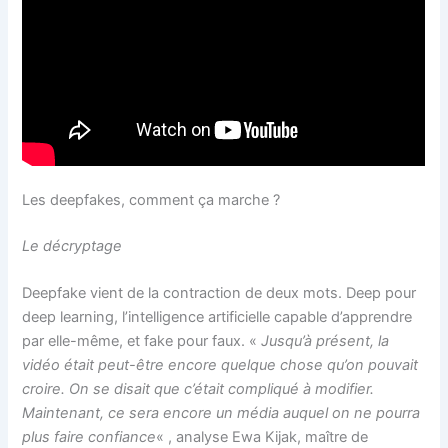
Les deepfakes, comment ça marche ?
Le décryptage
Deepfake vient de la contraction de deux mots. Deep pour
deep learning, l’intelligence artificielle capable d’apprendre
par elle-même, et fake pour faux. «
Jusqu’à présent, la
vidéo était peut-être encore quelque chose qu’on pouvait
croire. On se disait que c’était compliqué à modifier.
Maintenant, ce sera encore un média auquel on ne pourra
plus faire confiance
« , analyse Ewa Kijak, maître de